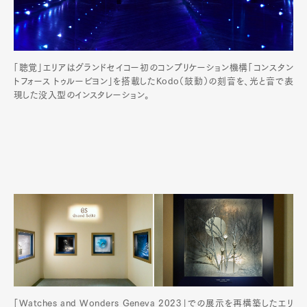
「聴覚」エリアはグランドセイコー初のコンプリケーション機構「コンスタン
トフォース トゥルービヨン」を搭載したKodo（鼓動）の刻音を、光と音で表
現した没入型のインスタレーション。
「Watches and Wonders Geneva 2023」での展示を再構築したエリ