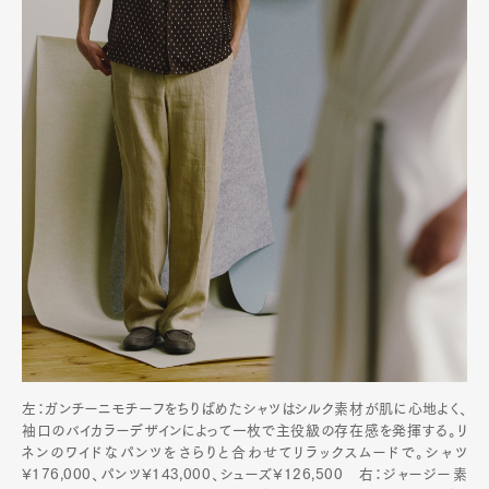
左：ガンチーニモチーフをちりばめたシャツはシルク素材が肌に心地よく、
袖口のバイカラーデザインによって一枚で主役級の存在感を発揮する。リ
ネンのワイドなパンツをさらりと合わせてリラックスムードで。シャツ
¥176,000、パンツ¥143,000、シューズ¥126,500 右：ジャージー素