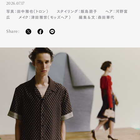
2026.07.17
写真：田中雅也（トロン）
スタイリング：飯島朋子
ヘア：河野富
広
メイク：津田雅世（モッズヘア）
編集＆文：森田華代
Share: