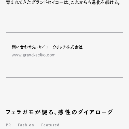
育まれてきたグランドセイコーは、これからも進化を続ける。
Art&Design
Watch
Fashion
Gourmet
Cars
Product
Culture
Lifestyle
問い合わせ先：セイコーウオッチ株式会社
www.grand-seiko.com
Pen Membership
Magazine
Official Columnist
About
Contact
フェラガモが綴る、感性のダイアローグ
Pen Meet
PR
Fashion
Featured
Pen international
Pen tw