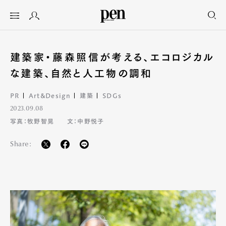
建築家・藤森照信が考える、エコロジカル
な建築、自然と人工物の調和
PR
Art&Design
建築
SDGs
2023.09.08
写真：牧野智晃
文：中野悦子
Share: