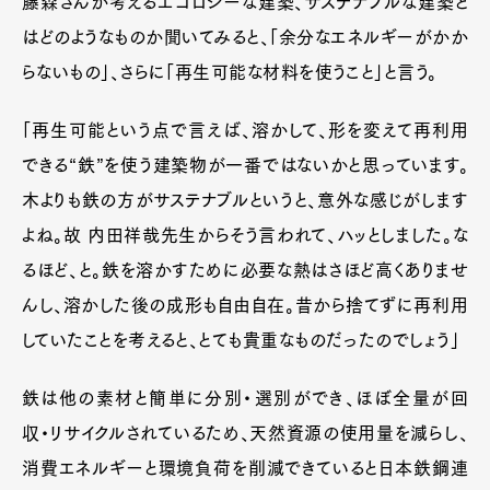
藤森さんが考えるエコロジーな建築、サステナブルな建築と
はどのようなものか聞いてみると、「余分なエネルギーがかか
Art&Design
Watch
Fashion
らないもの」、さらに「再生可能な材料を使うこと」と言う。
Gourmet
Cars
「再生可能という点で言えば、溶かして、形を変えて再利用
Product
Culture
Lifestyle
できる“鉄”を使う建築物が一番ではないかと思っています。
木よりも鉄の方がサステナブルというと、意外な感じがします
よね。故 内田祥哉先生からそう言われて、ハッとしました。な
Pen Membership
Magazine
Official Columnist
About
るほど、と。鉄を溶かすために必要な熱はさほど高くありませ
Contact
んし、溶かした後の成形も自由自在。昔から捨てずに再利用
していたことを考えると、とても貴重なものだったのでしょう」
Pen Meet
鉄は他の素材と簡単に分別・選別ができ、ほぼ全量が回
収・リサイクルされているため、天然資源の使用量を減らし、
Pen international
Pen tw
消費エネルギーと環境負荷を削減できていると日本鉄鋼連