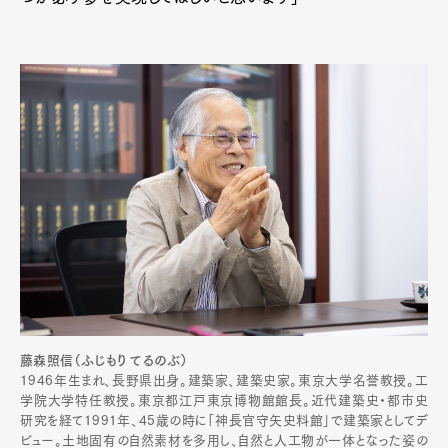
藤森照信（ふじもり てるのぶ）
1946年生まれ、長野県出身。建築家、建築史家。東京大学名誉教授。工
学院大学特任教授。東京都江戸東京博物館館長。近代建築史・都市史
研究を経て1991年、45歳の時に「神長官守矢史料館」で建築家としてデ
ビュー。土地固有の自然素材を多用し、自然と人工物が一体となった姿の