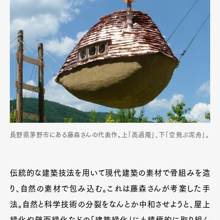
長野県茅野市にある藤森さんの代表作。上「高過庵」、下「空飛ぶ泥舟」。
伝統的な建築技法を用いて現代建築の素材で骨組みを造
り、自然の素材で包み込む。これは藤森さんが考案した手
法。自然と科学技術の分裂をなんとか中和させようと、屋上
緑化や壁面緑化などの「建築緑化」にも積極的に取り組ん