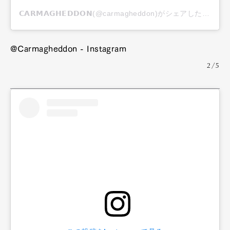
𝗖𝗔𝗥𝗠𝗔𝗚𝗛𝗘𝗗𝗗𝗢𝗡(@carmagheddon)がシェアした投稿
@Carmagheddon - Instagram
2/5