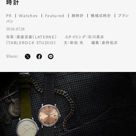
時計
PR
Watches
Featured
腕時計
機械式時計
ブラン
パン
2026.07.28
写真：渡邉宏基（LATERNE）
スタイリング：石川英次
（TABLEROCK STUDIO）
文：柴田 充
編集：倉持佑次
Share: