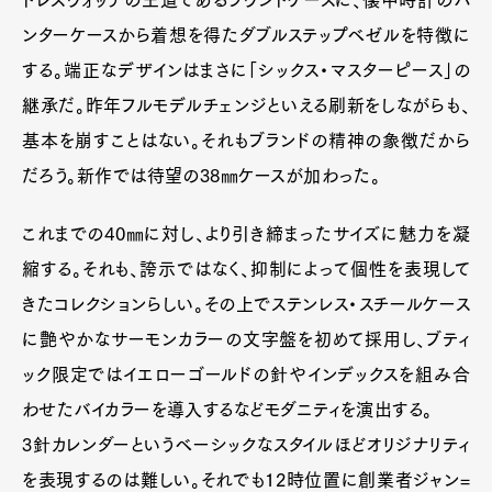
ンターケースから着想を得たダブルステップベゼルを特徴に
する。端正なデザインはまさに「シックス・マスターピース」の
継承だ。昨年フルモデルチェンジといえる刷新をしながらも、
基本を崩すことはない。それもブランドの精神の象徴だから
だろう。新作では待望の38㎜ケースが加わった。
これまでの40㎜に対し、より引き締まったサイズに魅力を凝
縮する。それも、誇示ではなく、抑制によって個性を表現して
きたコレクションらしい。その上でステンレス・スチールケース
に艶やかなサーモンカラーの文字盤を初めて採用し、ブティ
ック限定ではイエローゴールドの針やインデックスを組み合
わせたバイカラーを導入するなどモダニティを演出する。
3針カレンダーというベーシックなスタイルほどオリジナリティ
を表現するのは難しい。それでも12時位置に創業者ジャン=