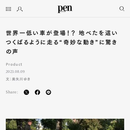
世界一低い車が登場！？ 地べたを這い
つくばるように走る“奇妙な動き”に驚き
の声
Product
2023.08.09
文：美矢川ゆき
Share: