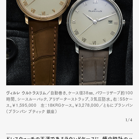
Pen Membership
Magazine
Official Columnist
About
Contact
Pen Meet
Pen international
Pen tw
ヴィルレ ウルトラスリム／
自動巻き、ケース径38㎜、パワーリザーブ約100
時間、シースルーバック、アリゲーターストラップ、3気圧防水。右：SSケー
ス。￥1,595,000 左：18KRGケース。￥3,278,000／ともにブランパン
（ブランパン ブティック 銀座）
1/4
ドレスウォッチの王道であるラウンドケースに、懐中時計のハ