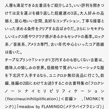
人層も満足できる古着店をご紹介しよう。いい評判を聞きつ
けては足を運ぶを繰り返した超厳選の3店。大人好みの品
揃え、居心地いい空間、良好なコンディション、丁寧な接客と
いった求める条件をクリアする店ばかりだ。さらにシモキタら
しいミックス感やワクワク感があるかもセレクトの基準。ロック
系／音楽系、アメリカ専門、古い年代中心といったコア路線
は省いた。
チープなプリントTシャツが1万円するのも珍しくない古着は、
趣味人の愉しみの世界。低価格で質がいいベーシックな服
を下北沢で入手するなら、ユニクロか無印良品に行こう。前
編、後編の2回にわけてお送りするこの古着特集の「フロクシ
ノーシナイヒリピリフィケーション
（floccinaucinihilipilification）」＜前編＞ 、「MONK（モ
ンク）」「meadow by FLAMINGO（メドウバイフラミンゴ）」