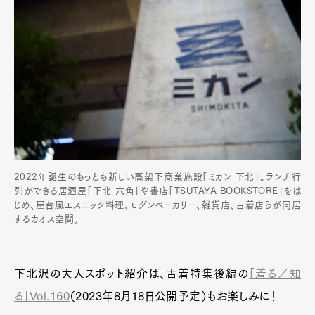
2022年誕生のもっとも新しい高架下商業施設「ミカン 下北」。ランチ行
列ができる居酒屋「下北 六角」や書店「TSUTAYA BOOKSTORE」をは
じめ、屋台風エスニック料理、モダンベーカリー、雑貨店、古着店らが同居
するカオス空間。
下北沢の大人スポット紹介は、古着特集後編の
「着る／知
る」Vol.160
（2023年8月18日公開予定）もお楽しみに！