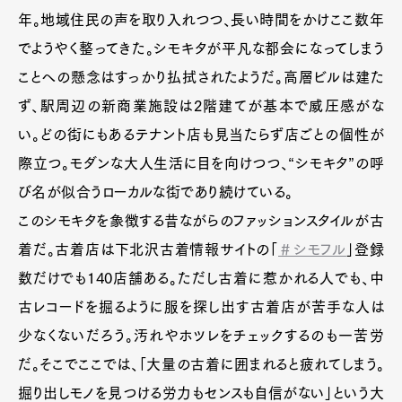
年。地域住民の声を取り入れつつ、長い時間をかけここ数年
でようやく整ってきた。シモキタが平凡な都会になってしまう
ことへの懸念はすっかり払拭されたようだ。高層ビルは建た
ず、駅周辺の新商業施設は2階建てが基本で威圧感がな
い。どの街にもあるテナント店も見当たらず店ごとの個性が
際立つ。モダンな大人生活に目を向けつつ、“シモキタ”の呼
び名が似合うローカルな街であり続けている。
このシモキタを象徴する昔ながらのファッションスタイルが古
着だ。古着店は下北沢古着情報サイトの「
＃シモフル
」登録
数だけでも140店舗ある。ただし古着に惹かれる人でも、中
古レコードを掘るように服を探し出す古着店が苦手な人は
少なくないだろう。汚れやホツレをチェックするのも一苦労
だ。そこでここでは、「大量の古着に囲まれると疲れてしまう。
掘り出しモノを見つける労力もセンスも自信がない」という大