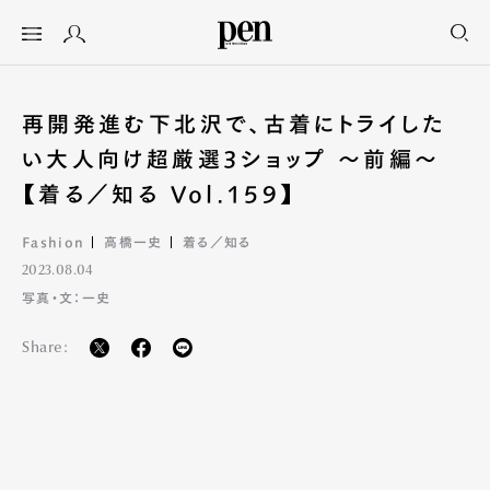
再開発進む下北沢で、古着にトライした
い大人向け超厳選3ショップ 〜前編〜
【着る／知る Vol.159】
Fashion
高橋一史
着る／知る
2023.08.04
写真・文：一史
Share: