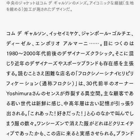
中央のジャケットはコム デ ギャルソンのメンズ。アイコニックな縮絨（生地
を縮める）加工が施されたデザインだ。
コム デ ギャルソン、イッセイミヤケ、ジャンポール・ゴルチエ、
ディーゼル、エンポリオ アルマーニ……。目につくのは
1980〜2000年代前後のデザイナーズクラシック。そこに混
じり近年のデザイナーズやスポーツブランドも存在感を主張
する。読むことさえ困難な店名の「フロクシノーシナイヒリピリ
フィケーション（通称フロクシ）」は、30代前半のオーナー
Yoshimuraさんのセンスが炸裂する異空間。主な顧客であ
る若い世代は新鮮に感じ、中高年層は古い記憶が引っ張り
出される。「これあった！好きだった！」と心のなかで叫んでし
まう服の数々。ワンシーズンで消えた服がどれほどクリエイテ
ィブであったかも、この店に来ると実感させられる。ブランド