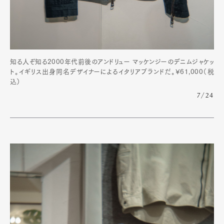
Official Columnist
About
Contact
知る人ぞ知る2000年代前後のアンドリュー マッケンジーのデニムジャケッ
Pen Meet
ト。イギリス出身同名デザイナーによるイタリアブランドだ。¥61,000（税
込）
Pen international
Pen tw
7/24