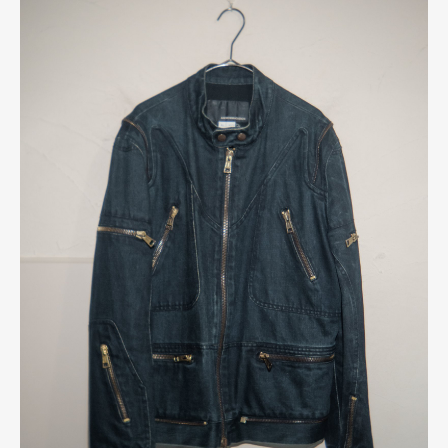
Art&Design
Watch
Fashion
Gourmet
Cars
Product
Culture
Lifestyle
Pen Membership
Magazine