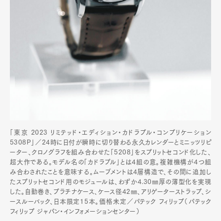
「東京 2023 リミテッド・エディション・カドラプル・コンプリケーション
5308P」／24時に日付が瞬時に切り替わる永久カレンダーとミニッツリピ
ーター、クロノグラフを組み合わせた「5208」をスプリットセコンド化した、
超大作である。モデル名の「カドラプル」とは4組の意。複雑機構が4つ組
み合わされたことを意味する。ムーブメントは4層構造で、その間に追加し
たスプリットセコンド用のモジュールは、わずか4.30㎜厚の薄型化を実現
した。自動巻き、プラチナケース、ケース径42㎜、アリゲーターストラップ、シ
ースルーバック、日本限定15本。価格未定／パテック フィリップ（パテック
フィリップ ジャパン・インフォメーションセンター）