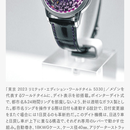
Art&Design
Watch
Fashion
Gourmet
Cars
Product
Culture
Lifestyle
Pen Membership
Magazine
Official Columnist
About
Contact
メゾンを
「東京 2023 リミテッド・エディション・ワールドタイム 5330」／
代表するワールドタイムに、デイト表示を初搭載。ポインターデイト式
で、都市名&24時間リングを邪魔しないよう、針は透明なガラス製とし
た。都市名リングを操作する際は日付も連動する設計で、日付変更線
をまたぐ場合には1日戻るのも革新的だ。このデイト機構は、日送り車
Pen Meet
と日戻し車が上下に重なる構造で、それぞれ専用のレバーで動かす仕
組み。自動巻き、18KWGケース、ケース径40㎜、アリゲーターストラッ
Pen international
Pen tw