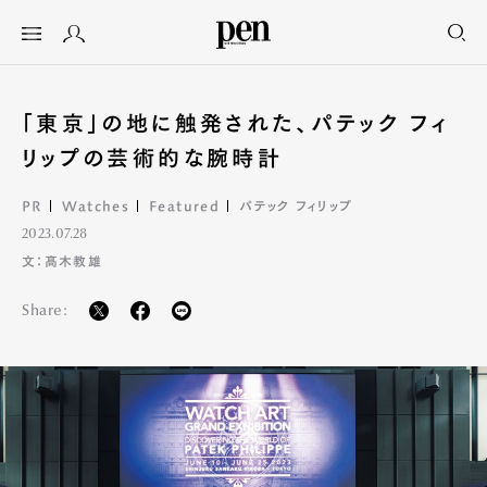
「東京」の地に触発された、パテック フィ
リップの芸術的な腕時計
PR
Watches
Featured
パテック フィリップ
2023.07.28
文：髙木教雄
Share: