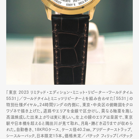
「東京 2023 リミテッド・エディション・ミニット・リピーター・ワールドタイム
5531」／ワールドタイムとミニッツリピーターとを組み合わせた「5531」の
特別仕様ダイヤル。24時間リングの内側に、東京・中央区の俯瞰図をクロ
ワゾネで描き上げた。道路やエリアを金線で区分けし、異なる釉薬を施し
高温焼成した出来上がりは実に美しい。左上の緑のエリアは皇居で、東京
駅や日本橋を超えると隅田川が見て取れ、月島・勝どき辺りまでが収めら
れた。自動巻き、18KRGケース、ケース径40.2㎜、アリゲーターストラップ、
シースルーバック、日本限定15本。価格未定／パテック フィリップ（パテック