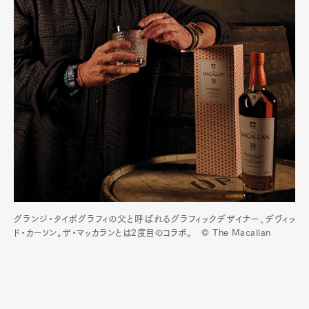
Pen Membership
Magazine
Official Columnist
About
Contact
Pen Meet
Pen international
Pen tw
グランジ・タイポグラフィの父と呼ばれるグラフィックデザイナー、デヴィッ
ド・カーソン。ザ・マッカランとは2度目のコラボ。 © The Macallan