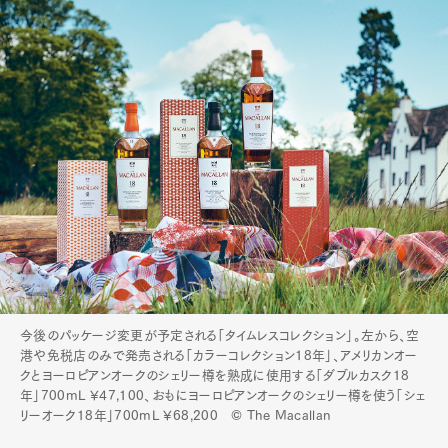
今後のパッケージ変更が予定される「タイムレスコレクション」。左から、空
港や免税店のみで発売される「カラーコレクション18年」、アメリカンオー
クとヨーロピアンオークのシェリー樽を熟成に使用する「ダブルカスク18
年」700mL ¥47,100、おもにヨーロピアンオークのシェリー樽を使う「シェ
リーオーク18年」700mL ¥68,200 © The Macallan