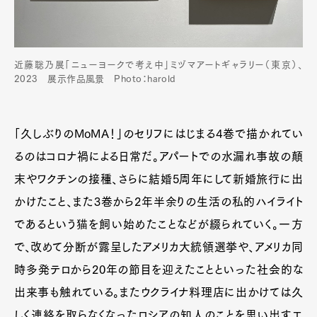
近藤聡乃展「ニューヨークで考え中」ミヅマアートギャラリー（東京）、
2023 展示作品風景 Photo：harold
「久しぶりのMoMA！」のセリフにはじまる4巻で描かれてい
るのはコロナ禍による日常だ。アパートでの水漏れ事故の顛
末やワクチンの接種、さらに結婚5周年にして新婚旅行に出
かけたこと、また3巻から2年半余りの生活の私的ハイライト
であるという猫を飼い始めたことなどが綴られていく。一方
で、改めて分断が露呈したアメリカ大統領選挙や、アメリカ同
時多発テロから20年の節目を迎えたことといった社会的な
出来事も触れている。またウクライナ料理店に出かけては久
しく連絡を取らなくなったロシアの知人のことを思い出すエ