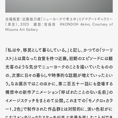
会場風景：近藤聡乃展「ニューヨークで考え中」ミヅマアートギャラリー
（東京）、2023 撮影：宮島径 ©️KONDOH Akino, Courtesy of
Mizuma Art Gallery
「私は今、移民として暮らしている。」と記し、かつての「ツーリ
スト」とは異なった自覚を持つ近藤。初期のエピソードには観
光客のような気分でニューヨークのことを描いていたものの
の、次第に日々の暮らしや時事的な話題が増えていったとい
う。なお展示ではこのほかに、第二百五十一話にも登場する
構想中の新作アニメーション『呼ばれたことのない名前』の
イメージスケッチをまとめて公開。これまでの「モノクロ+カラ
ー1、2色」で制作された作品群とは対照的に、淡い色彩がに
じむファンタジックなスケッチが並ぶ光景を楽しむことができ