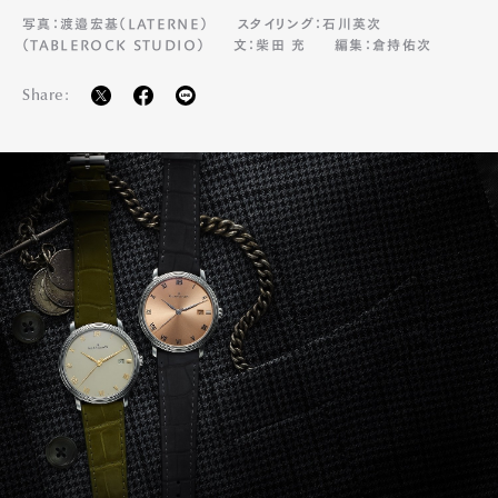
写真：渡邉宏基（LATERNE）
スタイリング：石川英次
（TABLEROCK STUDIO）
文：柴田 充
編集：倉持佑次
Share:
Art&Design
Watch
Fashion
Gourmet
Cars
Product
Culture
Lifestyle
Pen Membership
Magazine