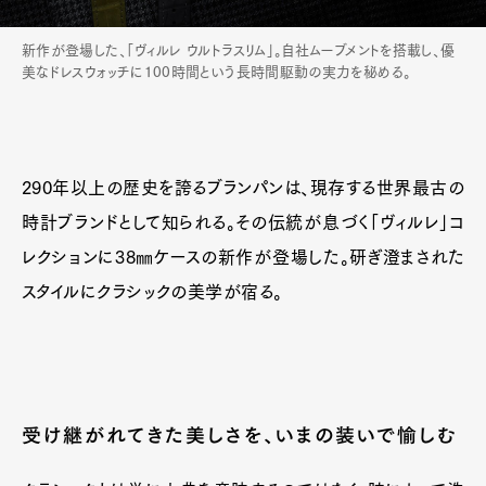
Official Columnist
About
Contact
新作が登場した、「ヴィルレ ウルトラスリム」。自社ムーブメントを搭載し、優
美なドレスウォッチに100時間という長時間駆動の実力を秘める。
Pen Meet
290年以上の歴史を誇るブランパンは、現存する世界最古の
Pen international
Pen tw
時計ブランドとして知られる。その伝統が息づく「ヴィルレ」コ
レクションに38㎜ケースの新作が登場した。研ぎ澄まされた
スタイルにクラシックの美学が宿る。
受け継がれてきた美しさを、いまの装いで愉しむ