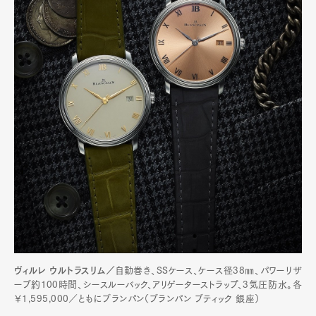
ヴィルレ ウルトラスリム／
自動巻き、SSケース、ケース径38㎜、パワーリザ
ーブ約100時間、シースルーバック、アリゲーターストラップ、3気圧防水。各
￥1,595,000／ともにブランパン（ブランパン ブティック 銀座）