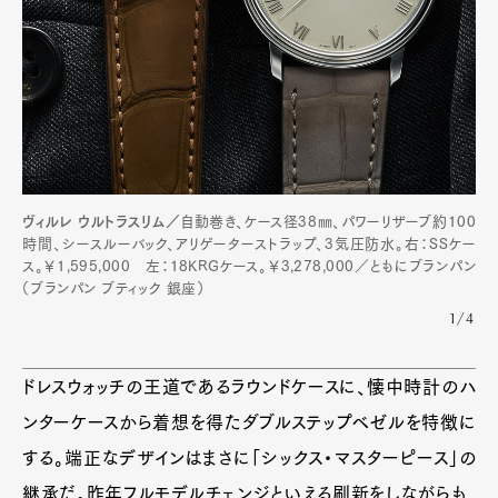
ヴィルレ ウルトラスリム／
自動巻き、ケース径38㎜、パワーリザーブ約100
時間、シースルーバック、アリゲーターストラップ、3気圧防水。右：SSケー
ス。￥1,595,000 左：18KRGケース。￥3,278,000／ともにブランパン
（ブランパン ブティック 銀座）
1/4
ドレスウォッチの王道であるラウンドケースに、懐中時計のハ
ンターケースから着想を得たダブルステップベゼルを特徴に
する。端正なデザインはまさに「シックス・マスターピース」の
継承だ。昨年フルモデルチェンジといえる刷新をしながらも、