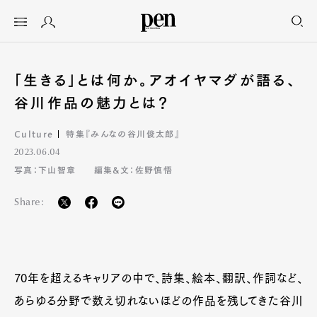
「生きる」とは何か。アオイヤマダが語る、
谷川作品の魅力とは？
Culture
特集『みんなの谷川俊太郎』
2023.06.04
写真：下山智章
編集&文：佐野慎悟
Share:
70年を超えるキャリアの中で、詩集、絵本、翻訳、作詞など、
あらゆる分野で数え切れないほどの作品を残してきた谷川