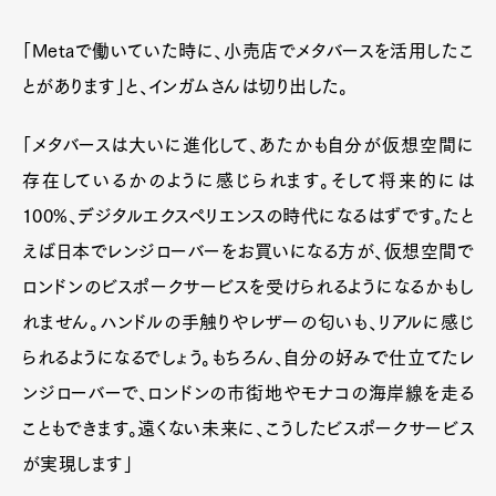
「Metaで働いていた時に、小売店でメタバースを活用したこ
とがあります」と、インガムさんは切り出した。
「メタバースは大いに進化して、あたかも自分が仮想空間に
存在しているかのように感じられます。そして将来的には
100%、デジタルエクスペリエンスの時代になるはずです。たと
えば日本でレンジローバーをお買いになる方が、仮想空間で
ロンドンのビスポークサービスを受けられるようになるかもし
Art&Design
Watch
Fashion
れません。ハンドルの手触りやレザーの匂いも、リアルに感じ
Gourmet
Cars
られるようになるでしょう。もちろん、自分の好みで仕立てたレ
Product
Culture
Lifestyle
ンジローバーで、ロンドンの市街地やモナコの海岸線を走る
こともできます。遠くない未来に、こうしたビスポークサービス
が実現します」
Pen Membership
Magazine