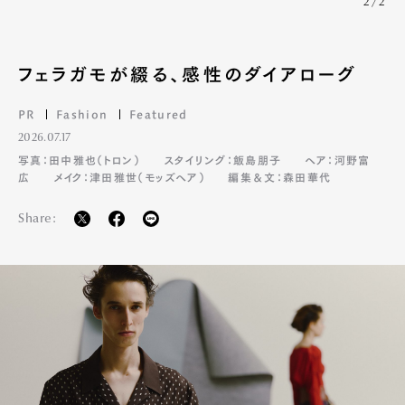
2/2
フェラガモが綴る、感性のダイアローグ
PR
Fashion
Featured
2026.07.17
写真：田中雅也（トロン）
スタイリング：飯島朋子
ヘア：河野富
広
メイク：津田雅世（モッズヘア）
編集＆文：森田華代
Share:
Art&Design
Watch
Fashion
Gourmet
Cars