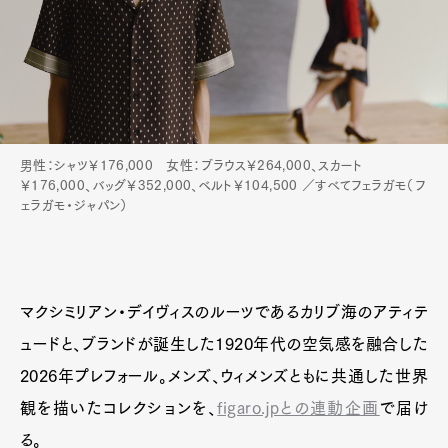
Product
Culture
Lifestyle
Pen Membership
Magazine
Official Columnist
About
Contact
男性：シャツ￥176,000 女性：ブラウス￥264,000、スカート
￥176,000、バッグ￥352,000、ベルト￥104,500 ／すべてフェラガモ（フ
ェラガモ・ジャパン）
Pen Meet
Pen international
Pen tw
マクシミリアン・デイヴィスのルーツであるカリブ海のアティテ
ュードと、ブランドが誕生した1920年代の空気感を融合した
2026年プレフォール。メンズ、ウィメンズともに共通した世界
観を描いたコレクションを、
figaro.jpとの連動企画
で届け
る。