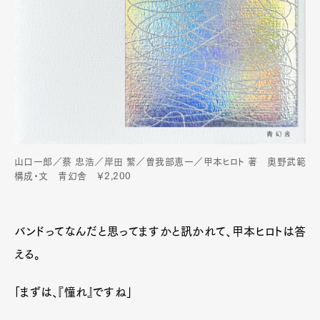
山口一郎／蔡 忠浩／岸田 繁／曽我部恵一／甲本ヒロト 著 奥野武範
構成・文 青幻舎 ￥2,200
バンドってなんだと思ってますかと訊かれて、甲本ヒロトは答
える。
「まずは、『憧れ』ですね」