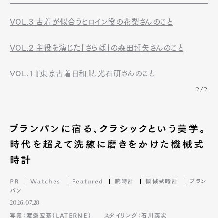
VOL.3 古着が似合うヒロイン役の花梨さんのこと
VOL.2 主役を演じた「さらば」の森田哲矢さんのこと
VOL.1 『東京古着日和』と光石研さんのこと
2/2
ブランパンに宿る、クラシックという美学。
時代を超えて洗練に磨きをかけた機械式
時計
PR
Watches
Featured
腕時計
機械式時計
ブラン
パン
2026.07.28
写真：渡邉宏基（LATERNE）
スタイリング：石川英次