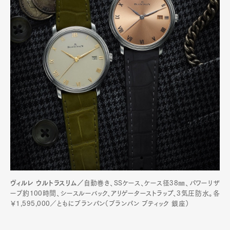
ヴィルレ ウルトラスリム／
自動巻き、SSケース、ケース径38㎜、パワーリザ
ーブ約100時間、シースルーバック、アリゲーターストラップ、3気圧防水。各
￥1,595,000／ともにブランパン（ブランパン ブティック 銀座）