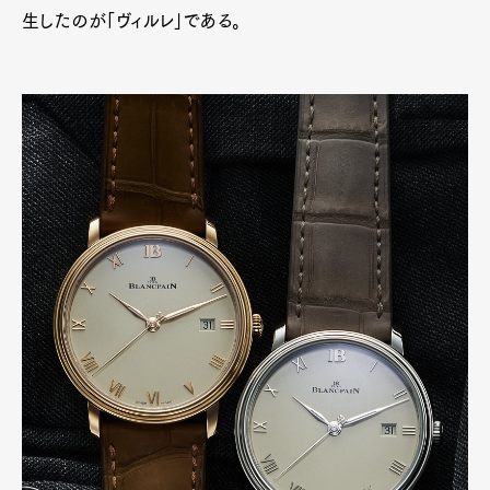
生したのが「ヴィルレ」である。
Art&Design
Watch
Fashion
Gourmet
Cars
Product
Culture
Lifestyle
Pen Membership
Magazine
Official Columnist
About
Contact