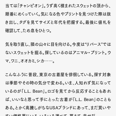
当ては「チャンピオン」。うず高く積まれたスウェットの頂から、
順番にめくっていく。気になる色やプリントを見つけた際は抜
き出し、タグを見てサイズと年代を把握する。最後に値札を
確認して、ため息をひとつ。
気を取り直し、隣の山々に目を向ける。今度は“リバース”では
ないスウェットを掘る。探しているのはアニマル・プリント。ウ
マ、ワニ、オオカミ、シカ……。
こんなふうに普段、東京の古着屋を徘徊している。探す対象
は季節やその時の気分で変わる。いま、人知れず気になって
いるのが「L.L. Bean」。ロゴを見てから反応することもあれ
ば、いいなと思って手にとった古着が「L.L. Bean」のことも
ある。とかく高騰しがちなUSAブランドにあって、まだ買いや