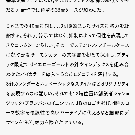
基本を崩すことはない。それもブランドの精神の象徴だから
だろう。新作では待望の38㎜ケースが加わった。
これまでの40㎜に対し、より引き締まったサイズに魅力を凝
縮する。それも、誇示ではなく、抑制によって個性を表現して
きたコレクションらしい。その上でステンレス・スチールケース
に艶やかなサーモンカラーの文字盤を初めて採用し、ブティ
ック限定ではイエローゴールドの針やインデックスを組み合
わせたバイカラーを導入するなどモダニティを演出する。
3針カレンダーというベーシックなスタイルほどオリジナリティ
を表現するのは難しい。それでも12時位置に創業者ジャン=
ジャック・ブランパンのイニシャル、ＪＢのロゴを掲げ、4時のロ
ーマ数字を視認性の高いバータイプに代えるなど細部にデ
ザインを注ぎ、魅力を際立たせている。