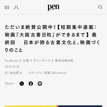
ただいま絶賛公開中！【短期集中連載：
映画『大阪古着日和』ができるまで】 最
終回 日本が誇る古着文化と、映画づく
りのこと
Fashion
古着
ヴィンテージ
東京古着日和
2023.05.16
文：谷山武士
コラージュ：花梨（étrenne）
Share: