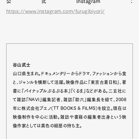
公式Instagram：
https://www.instagram.com/furugibiyori/
谷山武士
山口県生まれ。ドキュメンタリーからドラマ、ファッションから食
と、ジャンルを横断して活躍。映像作品に『東京古着日和』、著
書に『パイナップルぷるぷる本』『くるま』などがある。二玄社に
て雑誌『NAVI』編集記者、雑誌『助六』編集長を経て、2008
年に株式会社ブエノ（TT BOOKS & FILMS）を設立。現在は
映像制作を中心に活動。雑誌や書籍の編集者出身という映
像作家としては異色の経歴の持ち主。