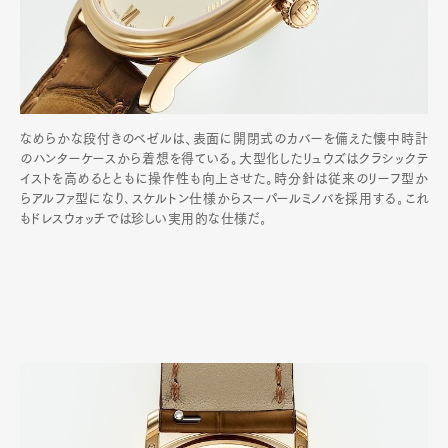
なめらかな段付きのベゼルは、表面に開閉式のカバーを備えた懐中時計
のハンターケースから着想を得ている。大型化したリュウズはクラシックテ
イストを高めるとともに操作性も向上させた。時分針は従来のリーフ型か
らアルファ型になり､スケルトン仕様からスーパールミノバを採用する｡これ
もドレスウォッチでは珍しい実用的な仕様だ｡