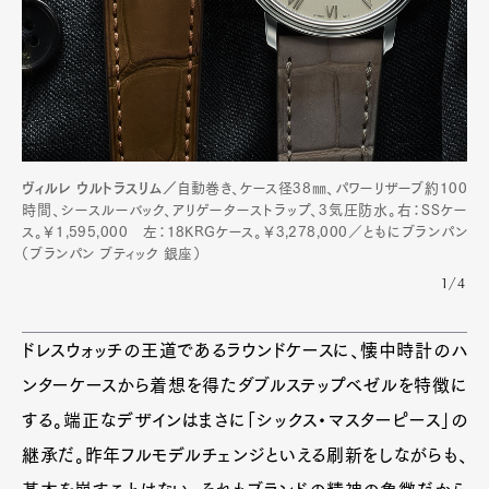
Pen Meet
Pen international
Pen tw
ヴィルレ ウルトラスリム／
自動巻き、ケース径38㎜、パワーリザーブ約100
時間、シースルーバック、アリゲーターストラップ、3気圧防水。右：SSケー
ス。￥1,595,000 左：18KRGケース。￥3,278,000／ともにブランパン
（ブランパン ブティック 銀座）
1/4
ドレスウォッチの王道であるラウンドケースに、懐中時計のハ
ンターケースから着想を得たダブルステップベゼルを特徴に
する。端正なデザインはまさに「シックス・マスターピース」の
継承だ。昨年フルモデルチェンジといえる刷新をしながらも、