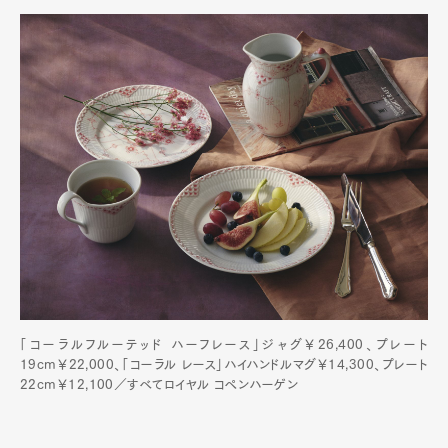
Art&Design
Watch
Fashion
Gourmet
Cars
Product
Culture
Lifestyle
Pen Membership
Magazine
「コーラルフルーテッド ハーフレース」ジャグ￥26,400、プレート
Official Columnist
About
19cm￥22,000、「コーラル レース」ハイハンドルマグ￥14,300、プレート
Contact
22cm￥12,100／すべてロイヤル コペンハーゲン