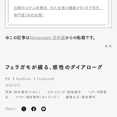
治験中のがん新療法、18人全員の腫瘍が6ヶ月で消失
Art&Design
Watch
Fashion
Gourmet
Cars
専門医「前代未聞」
Product
Culture
Lifestyle
※この記事は
Newsweek 日本版
からの転載です。
4/4
Pen Membership
Magazine
Official Columnist
About
Contact
フェラガモが綴る、感性のダイアローグ
PR
Fashion
Featured
2026.07.17
Pen Meet
写真：田中雅也（トロン）
スタイリング：飯島朋子
ヘア：河野富
広
メイク：津田雅世（モッズヘア）
編集＆文：森田華代
Pen international
Pen tw
Share: