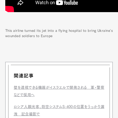
This airline turned its jet into a flying hospital to bring Ukraine's
wounded soldiers to Europe
関連記事
壁を透視できる機器がイスラエルで開発される 軍・警察
などで採用へ
ロシア人観光客、防空システムS-400の位置をうっかり漏
洩 記念撮影で