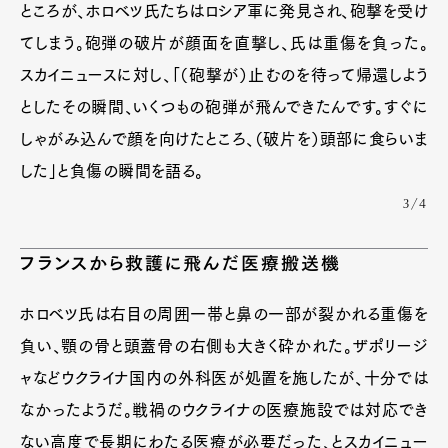
ところが、ホロベツ氏たちはロシア軍に発見され、砲撃を受け
てしまう。砲弾の破片が顔面を直撃し、氏は重傷を負った。
スカイニュースに対し、「（砲撃が）止むのを待って帰還しよう
としたその瞬間、いくつもの砲弾が飛んできたんです。すぐに
しゃがみ込んで顔を向けたところ、（破片を）頭部に食らいま
した」と負傷の瞬間を語る。
3/4
フランスから救護に飛んだ医療搬送機
ホロベツ氏は右目の周囲一帯と鼻の一部が裂かれる重傷を
負い、顎の骨と頭蓋骨の右側も大きく砕かれた。ザポリージ
ャなどウクライナ国内の外科医が処置を施したが、十分では
なかったようだ。戦禍のウクライナの医療施設では対応でき
ない高度で長期にわたる医療が必要だった、とスカイニュー