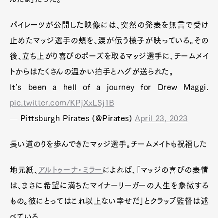
パイレーツが公開した映像には、突然の発表を無言で受け
止めたマッジ選手の頬を、涙が伝う様子が映っている。その
後、立ち上がり喜びのポーズを取るマッジ選手に、チームメイ
トからはたくさんの温かい拍手とハグが送られた。
It’s been a hell of a journey for Drew Maggi.
pic.twitter.com/KPjXxLSj1B
— Pittsburgh Pirates (@Pirates)
April 23, 2023
長い道のりを歩んできたマッジ選手。チームメイトも祝福した
地元紙、
アルトゥーナ・ミラー
によれば、「マッジの喜びの表情
は、まさに希望に満ちたマイナーリーガーの人生を象徴する
もの。彼にとってはこれ以上ない幸せだ」とクラッブ監督は述
べている。