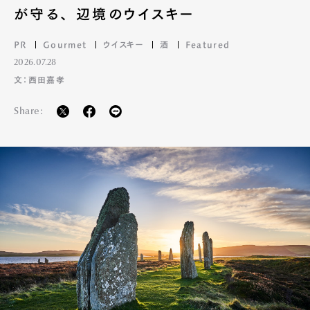
が守る、 辺境のウイスキー
PR
Gourmet
ウイスキー
酒
Featured
2026.07.28
文：西田嘉孝
Share: