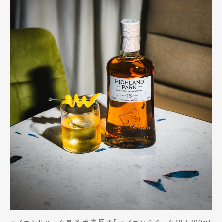
Art&Design
Watch
Fashion
Gourmet
Cars
Product
Culture
Lifestyle
Pen Membership
Magazine
Official Columnist
About
Contact
Pen Meet
Pen international
Pen tw