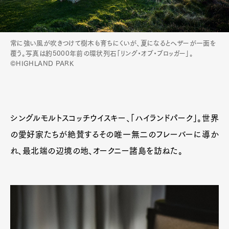
常に強い風が吹きつけて樹木も育ちにくいが、夏になるとヘザーが一面を
覆う。写真は約5000年前の環状列石「リング・オブ・ブロッガー」。
©HIGHLAND PARK
シングルモルトスコッチウイスキー、「ハイランドパーク」。世界
の愛好家たちが絶賛するその唯一無二のフレーバーに導か
れ、最北端の辺境の地、オークニー諸島を訪ねた。