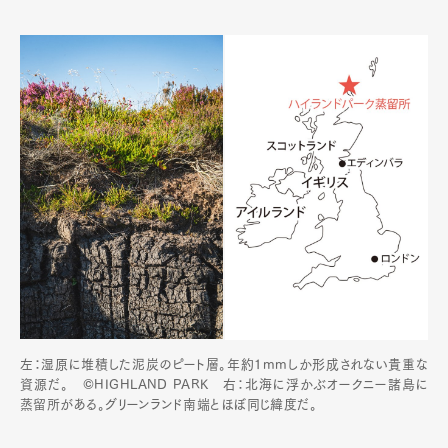
左：湿原に堆積した泥炭のピート層。年約1mmしか形成されない貴重な
資源だ。 ©HIGHLAND PARK 右：北海に浮かぶオークニー諸島に
蒸留所がある。グリーンランド南端とほぼ同じ緯度だ。