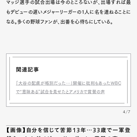
マッジ選手の試合出場は今のところないが、出場すれば最
もデビューの遅いメジャーリーガーの1人に名を連ねることに
なる。多くの野球ファンが、出番を心待ちにしている。
関連記事
「大谷の配慮が格別だった…」開催に批判もあったWBC
で“意味ある”試合を見せたとアメリカで賞賛の声
4/7
【画像】自分を信じて苦節13年…33歳で一軍登