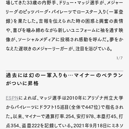
場してきた33歳の内野手、ドリュー・マッジ選手が、メジャー
リーグのピッツバーグ・パイレーツでロースター入り（一軍登
録）を果たした。吉報を伝えられた時の困惑と興奮の表情
や、喜びを噛み締めながら新しいユニフォームに袖を通す映
像が、ソーシャルメディアに投稿され感動を呼んだ。夢をか
なえた遅咲きのメジャーリーガーが、注目を浴びている。
1/7
過去には幻の一軍入りも…マイナーのベテラン
がついに昇格
ESPN
によれば、マッジ選手は2010年にアリゾナ州立大学
からパイレーツにドラフト15巡目（全体で447位）で指名され
た。以来、マイナーで通算打率.254、安打978、本塁打45、打
点354、盗塁222を記録している。2021年9月18日にミネソ