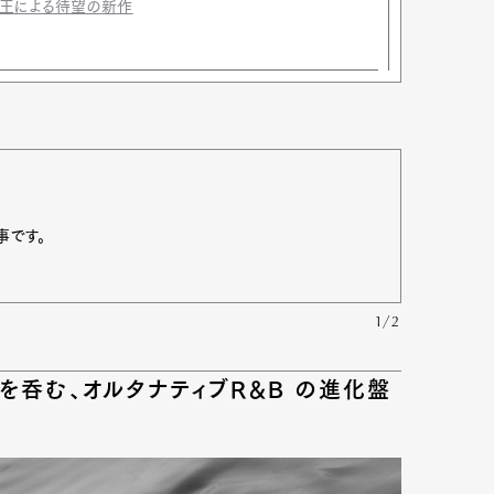
女王による待望の新作
事です。
1/2
Art&Design
Watch
Fashion
呑む、オルタナティブR&B の進化盤
ourmet
Cars
Product
Culture
Lifestyle