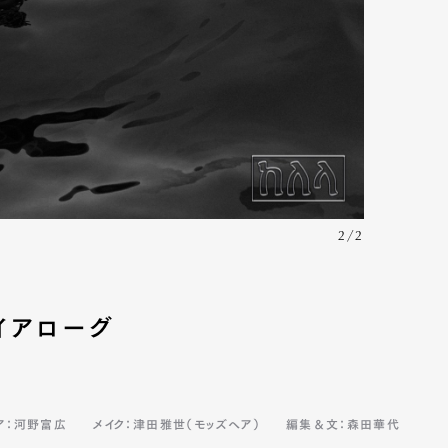
2/2
イアローグ
ア：河野富広
メイク：津田雅世（モッズヘア）
編集＆文：森田華代