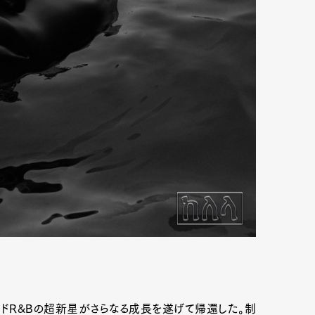
ルドR&Bの超新星がさらなる成長を遂げて帰還した。制