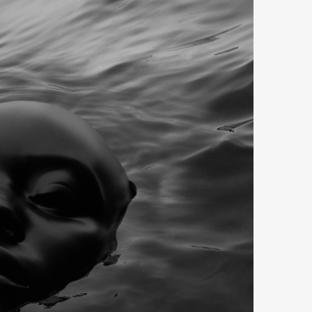
mbership
Magazine
Official Columnist
About
et
Pen international
Pen tw