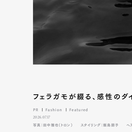
フェラガモが綴る、感性のダ
PR
Fashion
Featured
2026.07.17
写真：田中雅也（トロン）
スタイリング：飯島朋子
ヘ