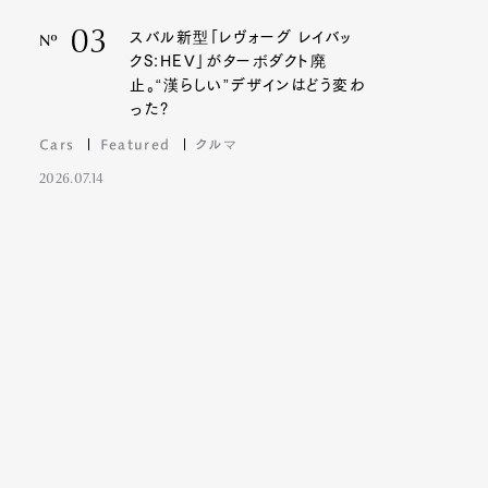
03
スバル新型「レヴォーグ レイバッ
Nº
クS:HEV」がターボダクト廃
止。“漢らしい”デザインはどう変わ
った?
Cars
Featured
クルマ
2026.07.14