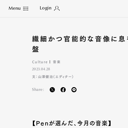
Login
Menu
Close
繊細かつ官能的な音像に息を
盤
Culture
音楽
2023.04.28
文：山澤健治（エディター）
Share:
【Penが選んだ、今月の音楽】