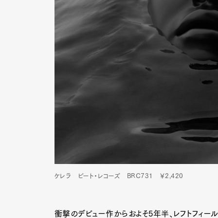
ケレラ ビート・レコーズ BRC731 ￥2,420
衝撃のデビュー作からおよそ5年半、レフトフィー