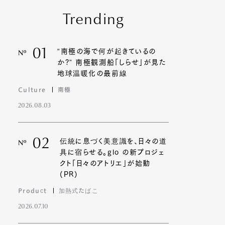
Trending
01
“南極の海で何が起きているの
Nº
か?” 南極観測船「しらせ」が見た
地球温暖化の最前線
Culture
南極
2026.08.03
02
伝統に息づく美意識を、日々の道
Nº
具に宿らせる。glo の新プロジェ
クト「日々のアトリエ」が始動
(PR)
Product
加熱式たばこ
2026.07.10