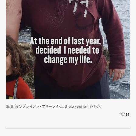
Official Columnist
About
Contact
Pen Meet
Pen international
Pen tw
減量前のブライアン・オキーフさん。the.okeeffe-TikTok
6/14