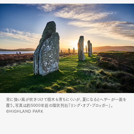
常に強い風が吹きつけて樹木も育ちにくいが、夏になるとヘザーが一面を
覆う。写真は約5000年前の環状列石「リング・オブ・ブロッガー」。
©HIGHLAND PARK