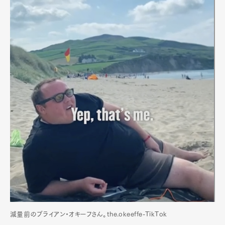
減量前のブライアン・オキーフさん。the.okeeffe-TikTok