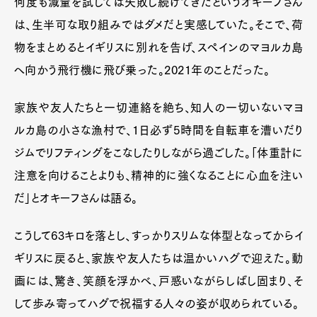
何度も減量を試しては失敗し続けてきたというオキーフさん
は、生半可な取り組みではダメだと実感していた。そこで、荷
物をまとめるとイギリスに別れを告げ、スペインのマヨルカ島
へ向かう飛行機に飛び乗った。2021年のことだった。
家族や友人たちと一切連絡を絶ち、知人の一切いないマヨ
ルカ島の小さな漁村で、1日必ず5時間を自転車を漕いだり
ジムでリフティングをこなしたりしながら過ごした。「体重計に
注意を向けることよりも、精神的に強くなることに心血を注い
だ」とオキーフさんは語る。
こうして63キロを落とし、すっかりスリムな体型となってからイ
ギリスに戻ると、家族や友人たちは温かいハグで迎えた。動
画には、驚き、笑顔を浮かべ、戸惑いながらしばし固まり、そ
して歩み寄ってハグで祝福する人々の姿が収められている。