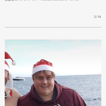
5/14
Art&Design
Watch
Fashion
Gourmet
Cars
Product
Culture
Lifestyle
Pen Membership
Magazine