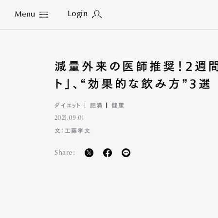
Login
Menu
Close
減量外来の医師推奨！2週間
ト」、“効果的な飲み方”3選
ダイエット
肥満
健康
2021.09.01
文：工藤孝文
Share: