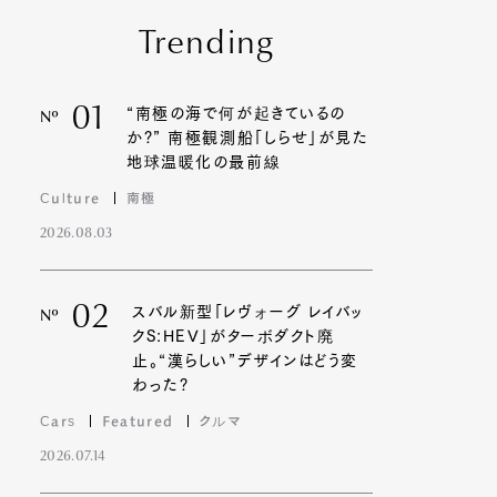
Trending
01
“南極の海で何が起きているの
Nº
か?” 南極観測船「しらせ」が見た
地球温暖化の最前線
Culture
南極
2026.08.03
02
スバル新型「レヴォーグ レイバッ
Nº
クS:HEV」がターボダクト廃
止。“漢らしい”デザインはどう変
わった?
Cars
Featured
クルマ
2026.07.14