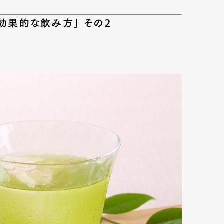
効果的な飲み方」 その2
mbership
Magazine
Official Columnist
About
et
Pen international
Pen tw