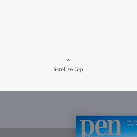
Art&Design
Watch
Fashion
ourmet
Cars
Product
Culture
Lifestyle
Scroll to Top
mbership
Magazine
Official Columnist
About
et
Pen international
Pen tw