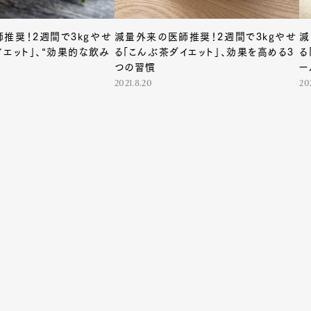
推奨！2週間で3kgやせ
減量外来の医師推奨！2週間で3kgやせ
減
イエット」、“効果的な飲み
る「こんぶ茶ダイエット」、効果を高める3
る
つの習慣
ー
2021.8.20
20