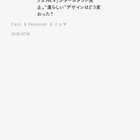
クS:HEV」がターボダクト廃
止。“漢らしい”デザインはどう変
わった?
Cars
Featured
クルマ
2026.07.14