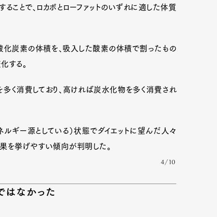
ることで、ロカボとローファットのいずれに適した体質
mbership
Magazine
Official Columnist
About
酸化炭素の体積を、吸入した酸素の体積で割ったもの
化する。
多く消費しており、高ければ炭水化物を多く消費され
et
Pen international
Pen tw
ルギー源としている）状態でダイエットに望んだ人々
成果を挙げやすい傾向が判明した。
4/10
ではなかった