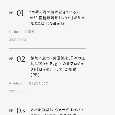
01
“南極の海で何が起きているの
Nº
か?” 南極観測船「しらせ」が見た
地球温暖化の最前線
Culture
南極
2026.08.03
02
伝統に息づく美意識を、日々の道
Nº
具に宿らせる。glo の新プロジェ
クト「日々のアトリエ」が始動
(PR)
Product
加熱式たばこ
2026.07.10
03
スバル新型「レヴォーグ レイバッ
Nº