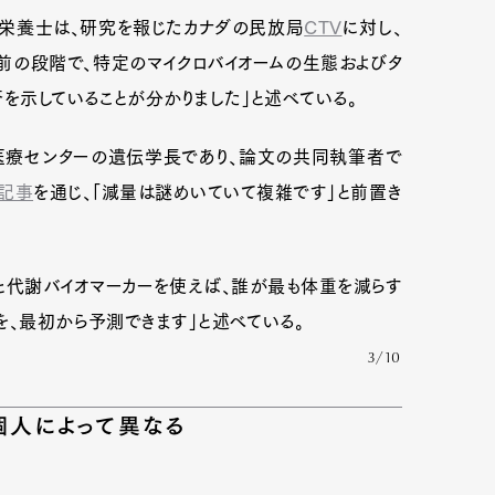
究栄養士は、研究を報じたカナダの民放局
CTV
に対し、
前の段階で、特定のマイクロバイオームの生態およびタ
を示していることが分かりました」と述べている。
ド医療センターの遺伝学長であり、論文の共同執筆者で
記事
を通じ、「減量は謎めいていて複雑です」と前置き
ムと代謝バイオマーカーを使えば、誰が最も体重を減らす
を、最初から予測できます」と述べている。
3/10
Art&Design
Watch
Fashion
個人によって異なる
ourmet
Cars
Product
Culture
Lifestyle