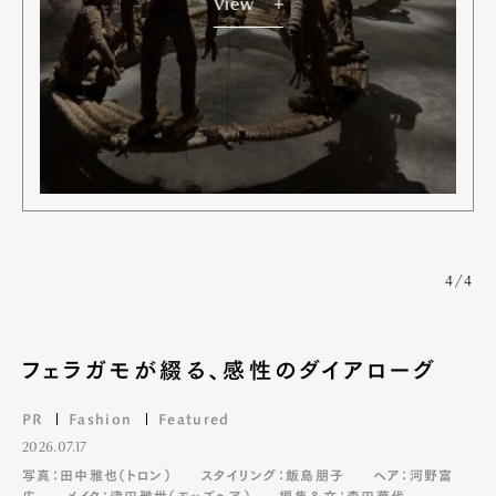
View
4/4
Art&Design
Watch
Fashion
Gourmet
Cars
フェラガモが綴る、感性のダイアローグ
Product
Culture
Lifestyle
PR
Fashion
Featured
2026.07.17
写真：田中雅也（トロン）
スタイリング：飯島朋子
ヘア：河野富
広
メイク：津田雅世（モッズヘア）
編集＆文：森田華代