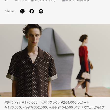
Pen Membership
Magazine
Official Columnist
About
Share:
Contact
Pen Meet
Pen international
Pen tw
男性：シャツ￥176,000 女性：ブラウス￥264,000、スカート
￥176,000、バッグ￥352,000、ベルト￥104,500 ／すべてフェラガモ（フ