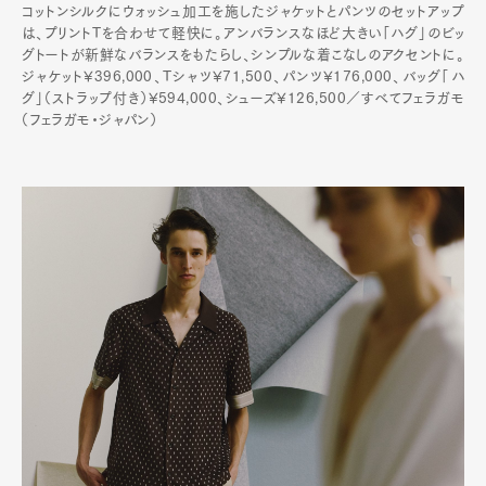
コットンシルクにウォッシュ加工を施したジャケットとパンツのセットアップ
は、プリントTを合わせて軽快に。アンバランスなほど大きい「ハグ」のビッ
グトートが新鮮なバランスをもたらし、シンプルな着こなしのアクセントに。
ジャケット¥396,000、Tシャツ¥71,500、パンツ¥176,000、バッグ「ハ
グ」（ストラップ付き）¥594,000、シューズ¥126,500／すべてフェラガモ
（フェラガモ・ジャパン）