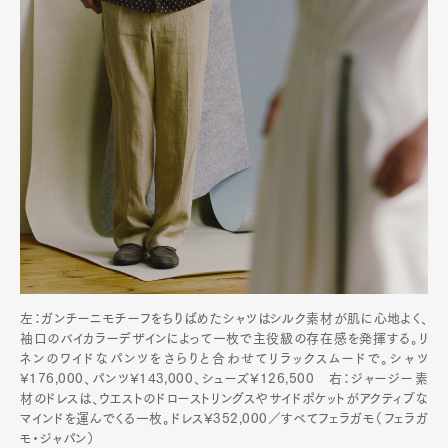
左：ガンチーニモチーフをちりばめたシャツはシルク素材が肌に心地よく、
袖口のバイカラーデザインによって一枚で主役級の存在感を発揮する。リ
ネンのワイドなパンツをさらりと合わせてリラックスムードで。シャツ
¥176,000、パンツ¥143,000、シューズ¥126,500 右：ジャージー素
材のドレスは、ウエストのドローストリングスやサイドポケットがアクティブな
マインドを運んでくる一枚。ドレス¥352,000／すべてフェラガモ（フェラガ
モ・ジャパン）