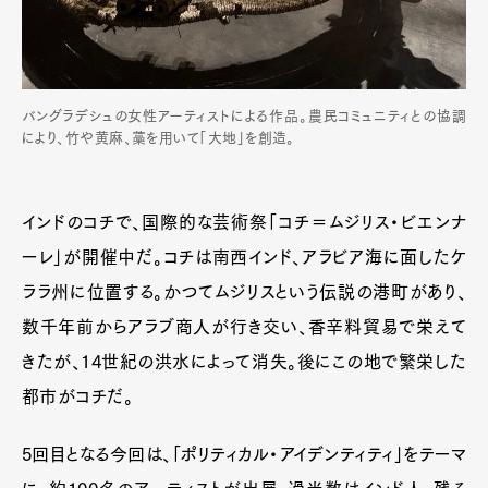
バングラデシュの女性アーティストによる作品。農民コミュニティとの協調
により、竹や黄麻、藁を用いて「大地」を創造。
インドのコチで、国際的な芸術祭「コチ＝ムジリス・ビエンナ
ーレ」が開催中だ。コチは南西インド、アラビア海に面したケ
ララ州に位置する。かつてムジリスという伝説の港町があり、
数千年前からアラブ商人が行き交い、香辛料貿易で栄えて
きたが、14世紀の洪水によって消失。後にこの地で繁栄した
都市がコチだ。
5回目となる今回は、「ポリティカル・アイデンティティ」をテーマ