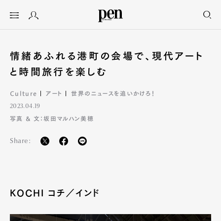
情緒あふれる港町の会場で、現代アート
と時間旅行を楽しむ
Culture
アート
世界のニュースを追いかけろ！
2023.04.19
写真 & 文：坂田マルハン美穂
Share:
KOCHI コチ／インド