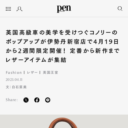
英国高級車の美学を受けつぐコノリー
のポップアップが伊勢丹新宿店で4月
19日から2週間限定開催！ 定番から新
作までレザーアイテムが集結
Fashion
レザー
英国王室
2023.04.11
文：白石菜美
Share: