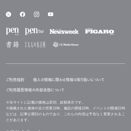
クルーズ船ツアーから南極観測隊まで
行きたい南極
Buy Now
Pen Magazine
Official Columnist
About
Contact
Login
Search