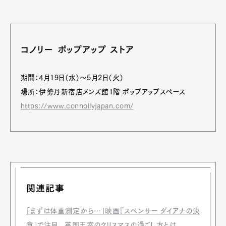
セントクリストファーとは、多くの人が命を失った危
険な川で、旅行者を無事に運ぶ任務が与えられてい
た“聖者”だ。
伝説では、赤ん坊のキリストが川を渡るのを手助けし
たと言われている。
上記以外にも、定番などラインアップが勢ぞろい。
ぜひ実際に見て、触れて、感じて。ECストアでは体験
できないコノリーの世界を体感してみては。