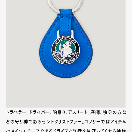
BLACK/BLUE BLACK/RED
ST CHRISTPHER’S KEY RING