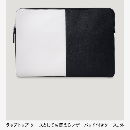
された。
CIRCUIT PORTFOLIO
Art&Design
Watch
Fashion
Gourmet
Cars
Product
Culture
Lifestyle