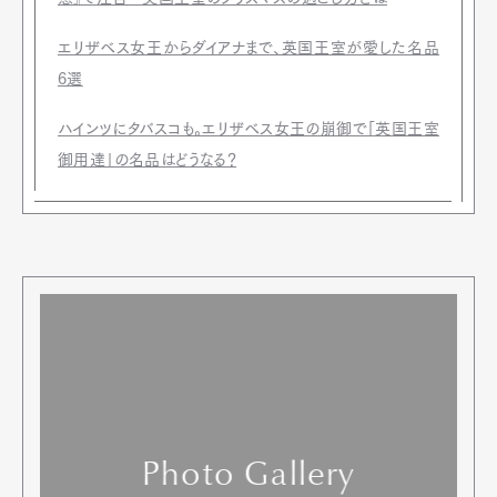
コノリー ポップアップ ストア
期間：4月19日（水）〜5月2日（火）
場所：伊勢丹新宿店メンズ館1階 ポップアップスペース
https://www.connollyjapan.com/
関連記事
「まずは体重測定から…」映画『スペンサー ダイア
ナの決意』で注目 英国王室のクリスマスの過ごし
方とは
エリザベス女王からダイアナまで、英国王室が愛し