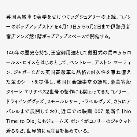
英国高級車の美学を受けつぐラグジュアリーの正統、
コノリーのポップアップストアを4月19日から5月2日
まで伊勢丹新宿店メンズ館1階ポップアップスペースで
開催する。
145年の歴史を持ち、王室御用達として戴冠式の馬車か
らロールス・ロイスをはじめとして、ベントレー、ア
ストン マーティン、ジャガーなどの英国高級車に品格
と耐久性を兼ね備えた革のシートを提供し、英国国会
議事堂の議席、豪華客船クイーン エリザベス2世号の
製作にも関わってきたコノリー。
ドライビンググッズ、スモールレザー、トラベルグッ
ズ、さらにアパレルまで展開しており、近年では映画