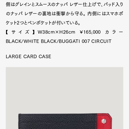
Pen Membership
Magazine
Official Columnist
About
Contact
Pen Meet
ラップトップ ケースとしても使えるレザーパッド付き
Pen international
Pen tw
ケース。外側はグレインとスムースのナッパ レザー仕
上げで、パッド入りのナッパ レザーの裏地は衝撃から
守る。 内側にはスマホポケット2つとペンポケットが
付いている。
【サイズ】W38cm×H26cm ¥165,000 カラー
BLACK/WHITE BLACK/BUGGATI 007 CIRCUIT