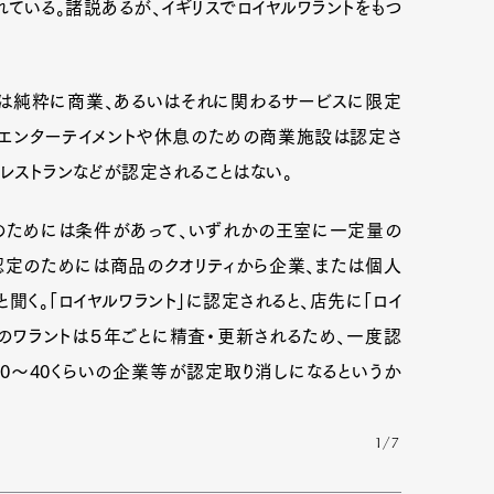
ている。諸説あるが、イギリスでロイヤルワラントをもつ
mbership
Magazine
Official Columnist
About
のは純粋に商業、あるいはそれに関わるサービスに限定
、エンターテイメントや休息のための商業施設は認定さ
レストランなどが認定されることはない。
et
Pen international
Pen tw
のためには条件があって、いずれかの王室に一定量の
認定のためには商品のクオリティから企業、または個人
く。「ロイヤルワラント」に認定されると、店先に「ロイ
そのワラントは５年ごとに精査・更新されるため、一度認
0〜40くらいの企業等が認定取り消しになるというか
1/7