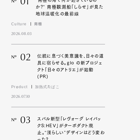
01
“南極の海で何が起きているの
Nº
か?” 南極観測船「しらせ」が見た
地球温暖化の最前線
Culture
南極
2026.08.03
02
伝統に息づく美意識を、日々の道
Nº
具に宿らせる。glo の新プロジェ
クト「日々のアトリエ」が始動
(PR)
Product
加熱式たばこ
2026.07.10
03
スバル新型「レヴォーグ レイバッ
Nº
クS:HEV」がターボダクト廃
止。“漢らしい”デザインはどう変わ
った?