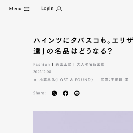
Login
Menu
Close
ハインツにタバスコも。エリ
達」の名品はどうなる？
Fashion
英国王室
大人の名品図鑑
2022.12.08
文：小暮昌弘（LOST & FOUND）
写真：宇田川 淳
Share: