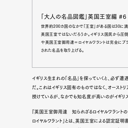
「大人の名品図鑑」英国王室編 #6
世界約200カ国のなかで「王室」がある国は30に
英国王室ではないだろうか。イギリス国民から圧倒
や英国王室御用達＝ロイヤルワラントは完全にブラ
された名品を取り上げる。
イギリス生まれの「名品」を探っていくと、必ず遭
だ。これはイギリス固有のものではなく、オーストリ
授けているが、なかでも知名度が高いのがイギリ
G
『英国王室御用達 知られざるロイヤルワラントの
ロイヤルワラント」とは、英国王室による認定証明