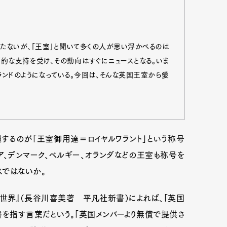
満たないが、「王室」と聞いて多くの人が思い浮かべるのは
的な支持を受け、その動向はすぐにニュースとなる。いま
ンドのようになっている。今回は、そんな英国王室から愛
遇するのが「王室御用達＝ロイヤルワラント」という称号
ア、デンマーク、ベルギー、オランダなどの王室も称号を
スではないか。
Art&Design
Watch
Fashion
ourmet
Cars
Product
Culture
世界』（長谷川喜美著 平凡社新書）によれば、「英国
書を指す言葉だという。「英国メンバーより無償で提供さ
Lifestyle