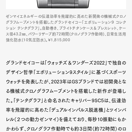
ゼンマイエネルギーの伝達効率を飛躍的に高めた新開発の機械式クロノ
グラフムーブメントを搭載したグランドセイコー「エボリューション９ コレク
ション テンタグラフ」。自動巻き、ブライトチタンケース＆ブレスレット、ケー
ス径43.2㎜、パワーリザーブ約72時間(クロノグラフ作動時)、日常生活用
強化防水(10気圧防水)。¥1,815,000
グランドセイコーは「ウォッチズ＆ワンダーズ2022」で独自の
デザイン哲学「エボリューション9スタイル」に基づくスポーツ
ウォッチを発表したが、2023年はGSブランドでは初開発とな
る機械式クロノグラフムーブメントを搭載した新作が登場し
た。「テンタグラフ」と命名されたキャリバー9SC5は、伝達効
率を飛躍的に高めた「デュアルインパルス脱進機」とツインバ
レル（２つの動力ゼンマイ）を備えており、毎秒10振動にもか
かわらず、クロノグラフ作動時でも約３日間（約72時間）のロ