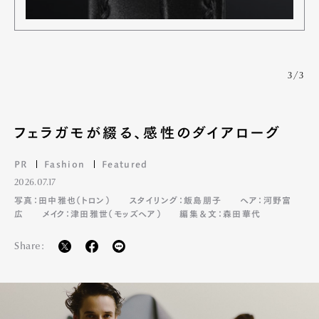
Pen Meet
3/3
Pen international
Pen tw
フェラガモが綴る、感性のダイアローグ
PR
Fashion
Featured
2026.07.17
写真：田中雅也（トロン）
スタイリング：飯島朋子
ヘア：河野富
広
メイク：津田雅世（モッズヘア）
編集＆文：森田華代
Share: