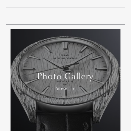
Art&Design
Watch
Fashion
Gourmet
Cars
Photo Gallery
Product
Culture
Lifestyle
View
Pen Membership
Magazine
Official Columnist
About
Contact