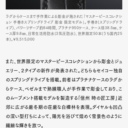
ラグからケースまで手作業による彫金が施された｢マスターピースコレクシ
ョン 手巻きスプリングドライブ 彫金 限定モデル｣。手巻き(スプリングドラ
イブ)、パワーリザーブ約84時間、プラチナ950ケース、ケース径38.5㎜、ケ
ース厚9.8㎜、日常生活用防水(3気圧防水)、世界限定50本(うち国内25
本)。¥9,515,000
また、世界限定のマスターピースコレクションから彫金とジュ
エリー、２タイプの新作が発表された。どちらもセイコー独自
のスプリングドライブを搭載。前者はプラチナケースのラグか
らケース、ベゼルまで熟練職人が手作業で彫金しており、こ
のムーブメント搭載モデルを製造する「信州 時の匠工房」近
郊に広がる厳冬期の荘厳な白樺林を表現。ダイヤルも凹凸
の深い型打ちによって、陽光を浴びて煌めく雪景色のように
繊細な輝きを放つ。