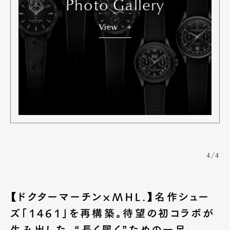
Photo Gallery
View
4/4
【ドクターマーチン×MHL.】名作シュー
ズ「1461」を再構築。待望の初コラボが
生み出した、“長く履く”ための一足