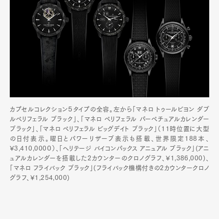
カプセルコレクション５タイプの全容。左から「マネロ トゥールビヨン ダブ
ルペリフェラル ブラック」、「マネロ ペリフェラル パーペチュアルカレンダー
ブラック」、「マネロ ペリフェラル ビッグデイト ブラック」（11時位置に大型
の日付表示。曜日とパワーリザーブ表示も搭載、世界限定188本、
¥3,410,000０）、「ヘリテージ バイコンパックス アニュアル ブラック」(アニ
ュアルカレンダーを搭載した2カウンターのクロノグラフ、¥1,386,000)、
「マネロ フライバック ブラック」(フライバック機構付きの2カウンタークロノ
グラフ、¥1,254,000)