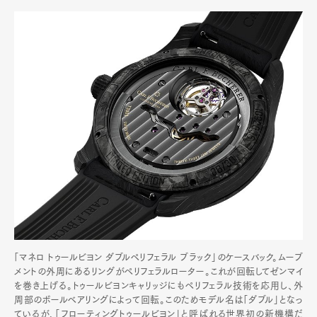
「マネロ トゥールビヨン ダブルペリフェラル ブラック」のケースバック。ムーブ
メントの外周にあるリングがペリフェラルローター。これが回転してゼンマイ
を巻き上げる。トゥールビヨンキャリッジにもペリフェラル技術を応用し、外
周部のボールベアリングによって回転。このためモデル名は「ダブル」となっ
ているが、「フローティングトゥールビヨン」と呼ばれる世界初の新機構だ