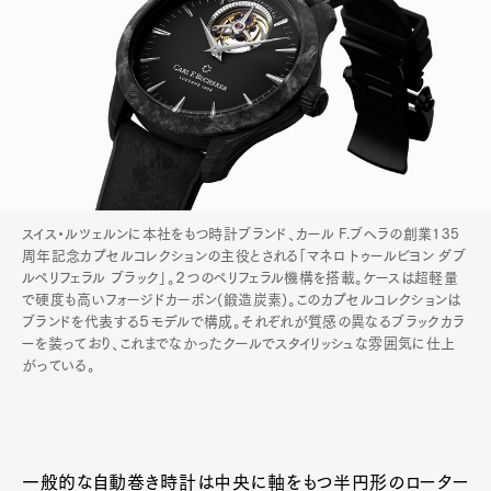
スイス・ルツェルンに本社をもつ時計ブランド、カール F.ブヘラの創業135
周年記念カプセルコレクションの主役とされる「マネロ トゥールビヨン ダブ
ルペリフェラル ブラック」。２つのペリフェラル機構を搭載。ケースは超軽量
で硬度も高いフォージドカーボン(鍛造炭素)。このカプセルコレクションは
ブランドを代表する５モデルで構成。それぞれが質感の異なるブラックカラ
ーを装っており、これまでなかったクールでスタイリッシュな雰囲気に仕上
がっている。
一般的な自動巻き時計は中央に軸をもつ半円形のローター