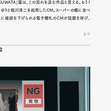
KUWATA」篇は、この流れを汲む作品と言える。もう1
さゆりと稲川淳二を起用したCM。スーパーの棚に並べ
員に値段を下げられる電子棚札のCMが話題を呼び、
mbership
Magazine
Official Columnist
About
2/7
et
Pen international
Pen tw
位