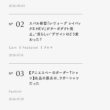
2026.08.03
02
スバル新型「レヴォーグ レイバッ
Nº
クS:HEV」がターボダクト廃
止。“漢らしい”デザインはどう変
わった?
Cars
Featured
クルマ
2026.07.14
03
【アニエスベーのボーダーTシャ
Nº
ツ】名品の原点は、ラガーシャツ
だった
Fashion
2026.07.29