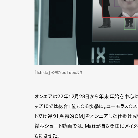
「Ishida」公式YouTubeより
オンエアは22年12月28日から年末年始を中心
ップ10では総合1位となる快挙に。ユーモラスなス
トだけ違う「異物的CM」をオンエアした仕掛けも話
縦型ショート動画では、Mattが自ら桑田にメイ
ちにさせた。