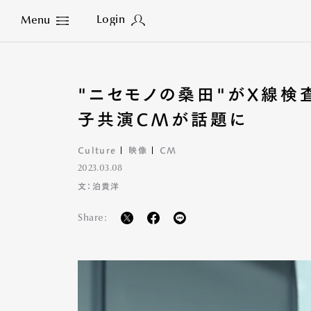
Login
Menu
Close
"ニセモノの桑田"がX線検
子共演CMが話題に
Culture
映像
CM
2023.03.08
文：泊貴洋
Share: