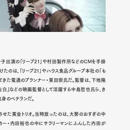
キ子出演の「リーブ21」や村田製作所などのCMを手掛
たのは、「リーブ21」やハウス食品グループ本社の「も
してきた電通のプランナー・東田崇氏だ。監督は、下地隆
告白』などの映画監督として活躍する中島哲也氏ら、き
Art&Design
Watch
Fashion
出身のベテランだ。
ourmet
Cars
Product
Culture
トさせた黄金トリオ。当時放ったのは、大勢のおすぎの中
カー・内田裕也の中にサラリーマンにふんした内田が
Lifestyle