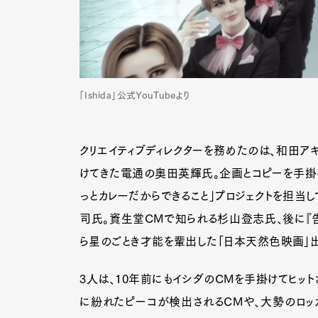
「Ishida」公式YouTubeより
クリエイティブディレクターを務めたのは、和田ア
けてきた電通の奥田英輝氏。企画とコピーを手掛け
っとカレーだからできること」プロジェクトを担当
司氏。資生堂CMで知られる杉山登志氏、後に『
ら星のごとき才能を輩出した「日本天然色映画」
G
3人は、10年前にもイシダのCMを手掛けてヒッ
に紛れたピーコが検出されるCMや、大勢のロッ