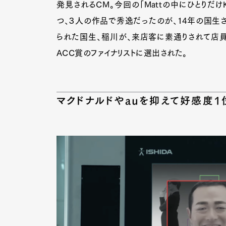
発見されるCM。今回の「Mattの中にひとりだけ
つ、３人の作品で秀逸だったのが、14年の国生
られた国生、稲川が、来店客に素通りされて店
Pen Me
ACC賞のファイナリストに選出された。
Pen Me
マクドナルドやauを抑えて好感度1