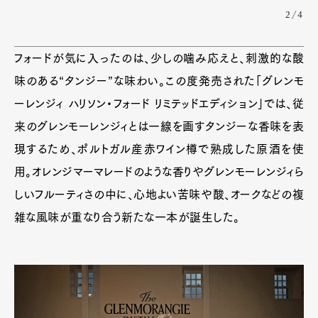
2/4
Art&Design
Watch
Fashion
フォードが気に入ったのは、少しの噛み応えと、刺激的な酸
Gourmet
Cars
味のある“タンジー”な味わい。この度発売された「グレンモ
Product
Culture
Lifestyle
ーレンジィ ハリソン・フォード リミテッドエディション」では、従
来のグレンモーレンジィとは一線を画すタンジーな香味を表
現するため、ポルトガル産赤ワイン樽で熟成した原酒を使
Pen Membership
Magazine
用。オレンジマーマレードのような香りやグレンモーレンジィら
Official Columnist
About
Contact
しいフルーティさの中に、心地よい苦味や酸、オークなどの複
雑な風味が重なり合う新たな一本が誕生した。
Pen Meet
Pen international
Pen tw