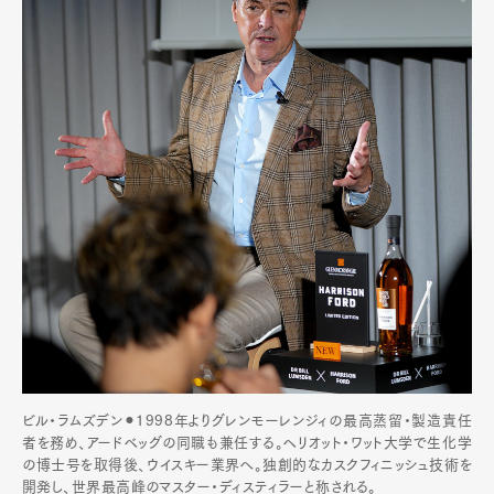
ビル・ラムズデン⚫︎1998年よりグレンモーレンジィの最高蒸留・製造責任
者を務め、アードベッグの同職も兼任する。ヘリオット・ワット大学で生化学
の博士号を取得後、ウイスキー業界へ。独創的なカスクフィニッシュ技術を
開発し、世界最高峰のマスター・ディスティラーと称される。