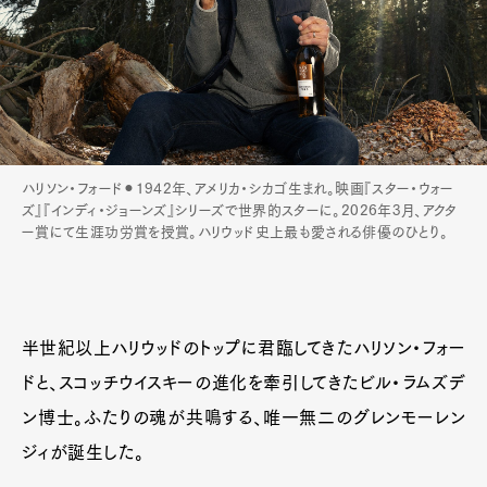
ハリソン・フォード⚫︎1942年、アメリカ・シカゴ生まれ。映画『スター・ウォー
ズ』『インディ・ジョーンズ』シリーズで世界的スターに。2026年3月、アクタ
ー賞にて生涯功労賞を授賞。ハリウッド史上最も愛される俳優のひとり。
半世紀以上ハリウッドのトップに君臨してきたハリソン・フォー
ドと、スコッチウイスキーの進化を牽引してきたビル・ラムズデ
ン博士。ふたりの魂が共鳴する、唯一無二のグレンモーレン
ジィが誕生した。