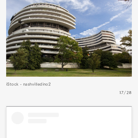
iStock - nashvilledino2
17/28