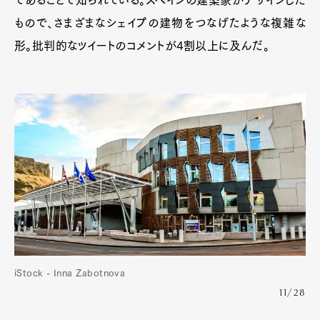
であることで知られている。スペインの建築家がデザインした
もので、さまざまなシェイプの建物をつなげたような複雑な
形。批判的なツイートのコメントが4割以上に及んだ。
Art&Design
Watch
Fashion
Gourmet
Cars
Product
Culture
Lifestyle
iStock - Inna Zabotnova
11/28
Pen Membership
Magazine