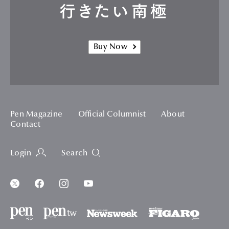
行きたい南極
Buy Now
Pen Magazine
Official Columnist
About
Contact
Login
Search