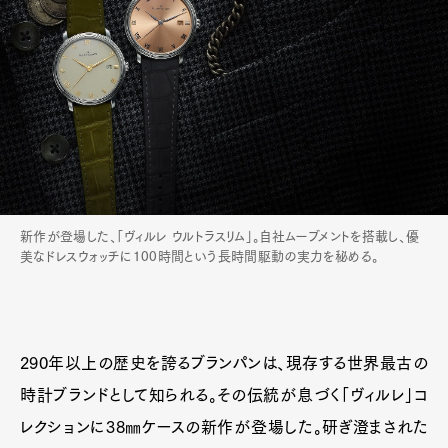
新作が登場した、「ヴィルレ ウルトラスリム」。自社ムーブメントを搭載し、優
美なドレスウォッチに100時間という長時間駆動の実力を秘める。
290年以上の歴史を誇るブランパンは、現存する世界最古の
時計ブランドとして知られる。その伝統が息づく「ヴィルレ」コ
レクションに38㎜ケースの新作が登場した。研ぎ澄まされた