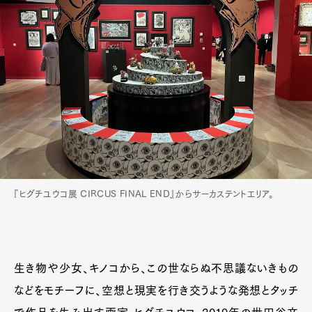
『ヒグチユウコ展 CIRCUS FINAL END』からサーカステントエリア。
生き物や少女、キノコから、この世ならぬ不思議ないきもの
などをモチーフに、空想と現実を行き交うような発想とタッチ