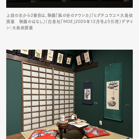
上段の左から2番目は、映画『風の谷のナウシカ』「ヒグチユウコ×大島依
提亜 映画のはなし」（白泉社『MOE』2020年12月号より引用）デザイ
ン：大島依提亜