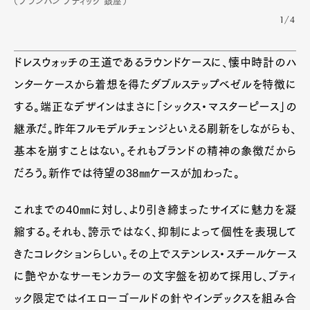
（ブランパン ブティック 銀座）
1/4
ドレスウォッチの王道であるラウンドケースに、懐中時計のハ
ンターケースから着想を得たダブルステップベゼルを特徴に
する。端正なデザインはまさに「シックス・マスターピース」の
継承だ。昨年フルモデルチェンジといえる刷新をしながらも、
基本を崩すことはない。それもブランドの精神の象徴だから
だろう。新作では待望の38㎜ケースが加わった。
これまでの40㎜に対し、より引き締まったサイズに魅力を凝
縮する。それも、誇示ではなく、抑制によって個性を表現して
きたコレクションらしい。その上でステンレス・スチールケース
に艶やかなサーモンカラーの文字盤を初めて採用し、ブティ
ック限定ではイエローゴールドの針やインデックスを組み合