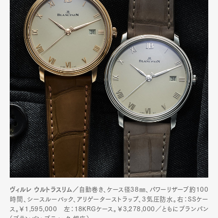
Pen international
Pen tw
ヴィルレ ウルトラスリム／
自動巻き、ケース径38㎜、パワーリザーブ約100
時間、シースルーバック、アリゲーターストラップ、3気圧防水。右：SSケー
ス。￥1,595,000 左：18KRGケース。￥3,278,000／ともにブランパン