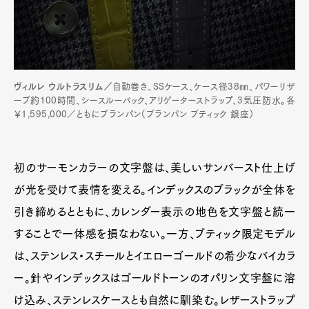
ヴィルレ ウルトラスリム／
自動巻き、SSケース、ケース径38㎜、パワーリザ
ーブ約100時間、シースルーバック、アリゲーターストラップ、3気圧防水。各
￥1,595,000／ともにブランパン（ブランパン ブティック 銀座）
初のサーモンカラーの文字盤は、美しいサンバースト仕上げ
が光を受けて表情を変える。インデックスのブラックが全体を
引き締めるとともに、カレンダー表示の地色を文字盤と統一
することで一体感を損なわない。一方、ブティック限定モデル
は、ステンレス・スチールとイエローゴールドの希少なバイカラ
ー。針やインデックスはゴールドトーンのオパリン文字盤に溶
け込み、ステンレスケースとも自然に馴染む。レザーストラップ