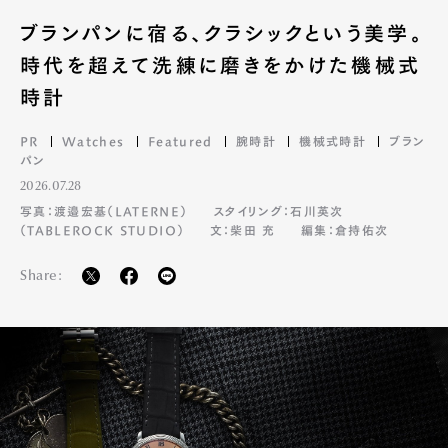
ブランパンに宿る、クラシックという美学。
時代を超えて洗練に磨きをかけた機械式
時計
PR
Watches
Featured
腕時計
機械式時計
ブラン
パン
2026.07.28
写真：渡邉宏基（LATERNE）
スタイリング：石川英次
（TABLEROCK STUDIO）
文：柴田 充
編集：倉持佑次
Share: