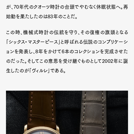
が、70年代のクオーツ時計の台頭でやむなく休眠状態へ。再
始動を果たしたのは83年のことだ。
この時、機械式時計の伝統を守り、その復権の旗頭となる
Art&Design
Watch
Fashion
「シックス・マスターピース」と呼ばれる伝説のコンプリケーシ
Gourmet
Cars
ョンを発表し、8年をかけて6本のコレクションを完成させた
Product
Culture
Lifestyle
のだった。そしてこの意思を受け継ぐものとして2002年に誕
生したのが「ヴィルレ」である。
Pen Membership
Magazine
Official Columnist
About
Contact
Pen Meet