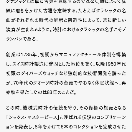
クラシックとは単に古典を意味するのではなく、時によって洗
練に磨きをかけた古雅を意味する。たとえばクラシックの名
曲がそれぞれの時代の解釈と創造性によって、常に新しい
演奏が生まれるように。時計におけるクラシックの名手こそブ
ランパンである。
創業は1735年、初期からマニュファクチュール体制を構築
Art&Design
Watch
Fashion
し、スイス時計製造に確固とした地位を築く。以降1950年代
Gourmet
Cars
初頭のダイバーズウォッチなど独創的な技術開発を誇った
Product
Culture
Lifestyle
が、70年代のクオーツ時計の台頭でやむなく休眠状態へ。再
始動を果たしたのは83年のことだ。
この時、機械式時計の伝統を守り、その復権の旗頭となる
Pen Membership
Magazine
Official Columnist
About
「シックス・マスターピース」と呼ばれる伝説のコンプリケーシ
Contact
ョンを発表し、8年をかけて6本のコレクションを完成させた