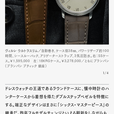
ヴィルレ ウルトラスリム／
自動巻き、ケース径38㎜、パワーリザーブ約100
時間、シースルーバック、アリゲーターストラップ、3気圧防水。右：SSケー
ス。￥1,595,000 左：18KRGケース。￥3,278,000／ともにブランパン
（ブランパン ブティック 銀座）
1/4
ドレスウォッチの王道であるラウンドケースに、懐中時計のハ
ンターケースから着想を得たダブルステップベゼルを特徴に
する。端正なデザインはまさに「シックス・マスターピース」の
継承だ。昨年フルモデルチェンジといえる刷新をしながらも、