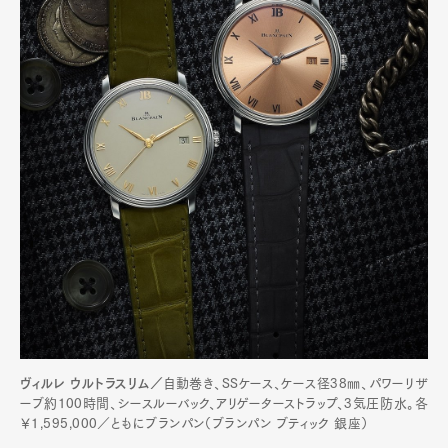
ヴィルレ ウルトラスリム／
自動巻き、SSケース、ケース径38㎜、パワーリザ
ーブ約100時間、シースルーバック、アリゲーターストラップ、3気圧防水。各
￥1,595,000／ともにブランパン（ブランパン ブティック 銀座）