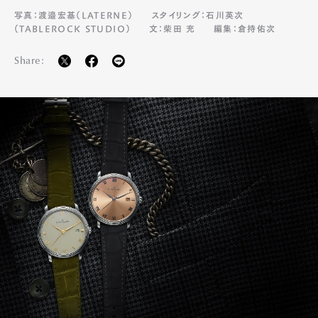
写真：渡邉宏基（LATERNE）
スタイリング：石川英次
（TABLEROCK STUDIO）
文：柴田 充
編集：倉持佑次
Share: