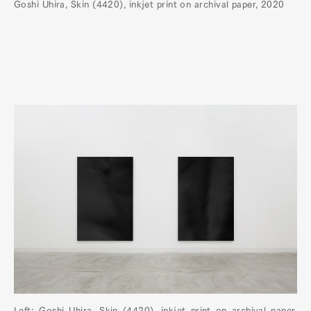
Goshi Uhira, Skin (4420), inkjet print on archival paper, 2020
Left: Goshi Uhira, Skin (4420), inkjet print on archival paper,