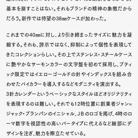
基本を崩すことはない。それもブランドの精神の象徴だから
だろう。新作では待望の38㎜ケースが加わった。
これまでの40㎜に対し、より引き締まったサイズに魅力を凝
縮する。それも、誇示ではなく、抑制によって個性を表現して
きたコレクションらしい。その上でステンレス・スチールケース
に艶やかなサーモンカラーの文字盤を初めて採用し、ブティ
ック限定ではイエローゴールドの針やインデックスを組み合
わせたバイカラーを導入するなどモダニティを演出する。
3針カレンダーというベーシックなスタイルほどオリジナリティ
を表現するのは難しい。それでも12時位置に創業者ジャン=
ジャック・ブランパンのイニシャル、ＪＢのロゴを掲げ、4時のロ
ーマ数字を視認性の高いバータイプに代えるなど細部にデ
ザインを注ぎ、魅力を際立たせている。