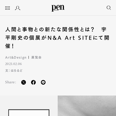
人間と事物との新たな関係性とは？ 宇
平剛史の個展がN&A Art SITEにて開
催！
Art&Design
展覧会
2023.02.06
文：はろるど
Share: