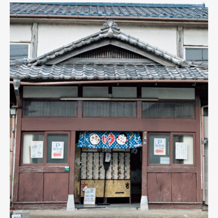
Official Columnist
About
Contact
Pen Meet
Pen international
Pen tw