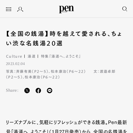
【全国の銭湯】時を越えて愛される、ちょ
い渋な名銭湯20選
Culture
湯道
特集『湯道へ、ようこそ』
2023.02.04
写真：斉藤有美（P2〜5）、松本康治（P6〜22）
文：渡邉卓郎
（P2〜5）、松本康治（P6〜22）
Share:
リーズナブルに、気軽にリフレッシュができる銭湯。Pen最新
号「湯道へ、ようこそ」（1月27日発売）から、全国の名銭湯を