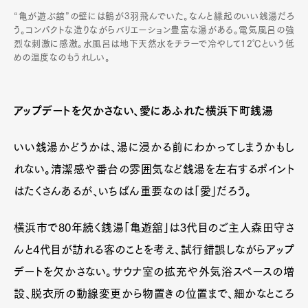
“亀が遊ぶ舘”の壁には鶴が3羽飛んでいた。なんと縁起のいい銭湯だろ
う。コンパクトな造りながらバリエーション豊富な湯がある。電気風呂の強
烈な刺激に感激。水風呂は地下天然水をチラーで冷やして12℃という低
めの温度なのもうれしい。
アップデートを欠かさない、愛にあふれた横浜下町銭湯
いい銭湯かどうかは、湯に浸かる前にわかってしまうかもし
れない。清潔感や番台の雰囲気など銭湯を左右するポイント
はたくさんあるが、いちばん重要なのは「愛」だろう。
横浜市で80年続く銭湯「亀遊舘」は3代目のご主人森田守さ
んと4代目が訪れる客のことを考え、試行錯誤しながらアップ
デートを欠かさない。サウナ室の拡充や外気浴スペースの増
設、脱衣所の動線変更から物置きの位置まで、細かなところ