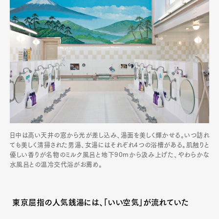
日中は高い天井の窓から光が差し込み、湯面を美しく輝かせる。いつ訪れ
ても美しく清掃された男湯、女湯にはそれぞれ4つの浴槽がある。肌触りと
優しい香りが名物のミルク風呂と地下90mから汲み上げた、やわらかな
水風呂との温冷交代浴がお薦め。
東京屈指の人気銭湯には、「いい空気」が流れていた