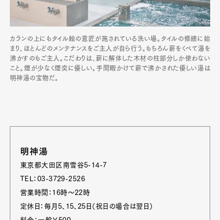
カランの上にもタイル絵の意匠が施されている洗い場。タイルの修繕に始
まり、ほとんどのメンテナンスをご主人が自ら行う。もちろん薪をくべて湯を
沸かすのもご主人。こだわりは、薪に解体した木材の柱部分しか使わない
こと。煙が少なく煙突に優しい。手間暇かけて薪で沸かされた優しい湯は
明神湯の宝物だ。
明神湯
東京都大田区南雪谷5-14-7
TEL：03-3729-2526
営業時間：16時～22時
定休日：毎月5、15、25日（祝日の場合は翌日）
料金：一般￥500