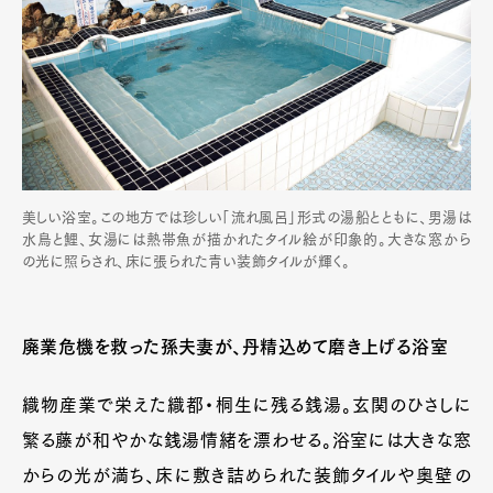
美しい浴室。この地方では珍しい「流れ風呂」形式の湯船とともに、男湯は
水鳥と鯉、女湯には熱帯魚が描かれたタイル絵が印象的。大きな窓から
の光に照らされ、床に張られた青い装飾タイルが輝く。
廃業危機を救った孫夫妻が、丹精込めて磨き上げる浴室
織物産業で栄えた織都・桐生に残る銭湯。玄関のひさしに
繁る藤が和やかな銭湯情緒を漂わせる。浴室には大きな窓
からの光が満ち、床に敷き詰められた装飾タイルや奥壁の