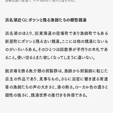
浴槽は濃い薬湯で、ややぬるめで長々と浸かれる。
浜名湖近くにポツンと残る漁師たちの郷愁銭湯
浜名湖のほとり、旧東海道の宿場町であり漁師町でもある
新居町にポツンと残る古い銭湯。ここには他の銭湯にないも
のがいろいろある。そのひとつは回数券が手作りの木札であ
ること。使い切るとまた欲しくなってしまうに違いない。
脱衣場を飾る魚介類の剥製群は、漁師から剥製師に転じた
店主の作品であり、見事なもの。さらに浴室に響き渡る常連
客の漁師たちの声の大きさと、湯の熱さ。ローカル色の濃さと
個性の強さに、銭湯世界の奥行きを体感できる。