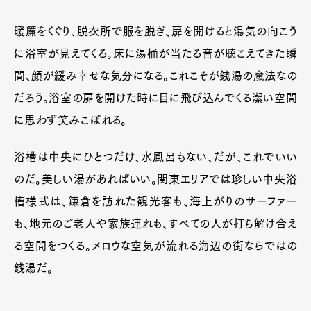
暖簾をくぐり、脱衣所で服を脱ぎ、扉を開けると湯気の向こう
に浴室が見えてくる。床に湯桶が当たる音が聴こえてきた瞬
間、顔が緩み幸せな気分になる。これこそが銭湯の魔法なの
だろう。浴室の扉を開けた時に目に飛び込んでくる潔い空間
に思わず笑みこぼれる。
浴槽は中央にひとつだけ、水風呂もない、だが、これでいい
のだ。美しい湯があればいい。関東エリアでは珍しい中央浴
Art&Design
Watch
Fashion
槽様式は、鎌倉を訪れた観光客も、海上がりのサーファー
Gourmet
Cars
も、地元のご老人や家族連れも、すべての人が打ち解け合え
Product
Culture
Lifestyle
る空間をつくる。メロウな空気が流れる海辺の街ならではの
銭湯だ。
Pen Membership
Magazine