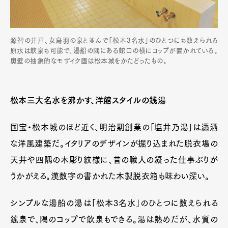
源智の井戸、女鳥羽の泉と並んで「松本3名水」のひとつにも数えられる
原水は飲泉も可能で、湯船の隅にある蛇口の横にコップが置かれている。
奥壁の抽象的なモザイク画は松本城をかたどったもの。
松本三大名水を沸かす、洋館スタイルの銭湯
国宝・松本城のほど近く、明治期創業の「塩井乃湯」は瀟洒
な洋風建築だ。イタリアのデザインが掘り込まれた脱衣場の
天井や四隅の木彫り紋様に、昔の職人の凝った仕事ぶりが
うかがえる。漢数字の書かれた木製脱衣箱も味わい深い。
シンプルな湯船の湯は「松本3名水」のひとつに数えられる
鉱泉で、隅のコップで飲泉もできる。湯は熱めだが、水質の