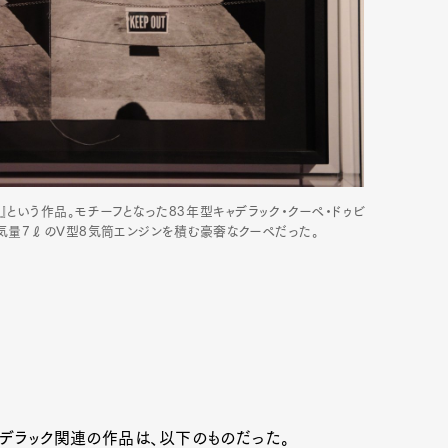
＞）』という作品。モチーフとなった83年型キャデラック・クーペ・ドゥビ
排気量7ℓのV型8気筒エンジンを積む豪奢なクーペだった。
ャデラック関連の作品は、以下のものだった。