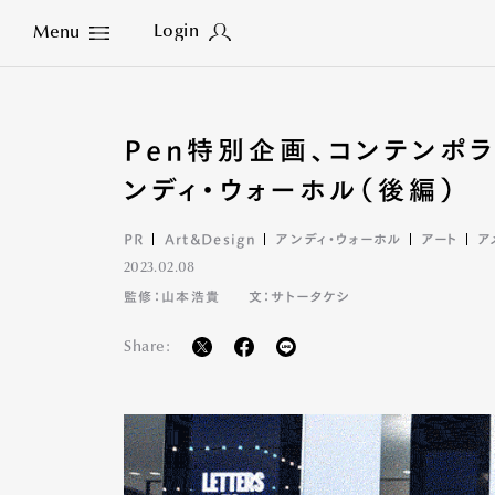
Login
Menu
Close
Pen特別企画、コンテンポラ
ンディ・ウォーホル（後編）
PR
Art&Design
アンディ・ウォーホル
アート
ア
2023.02.08
監修：山本浩貴
文：サトータケシ
Share: