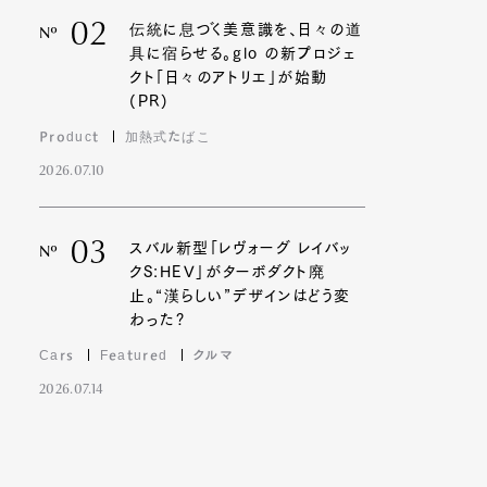
02
伝統に息づく美意識を、日々の道
Nº
具に宿らせる。glo の新プロジェ
クト「日々のアトリエ」が始動
(PR)
Product
加熱式たばこ
2026.07.10
03
スバル新型「レヴォーグ レイバッ
Nº
クS:HEV」がターボダクト廃
止。“漢らしい”デザインはどう変
わった?
Cars
Featured
クルマ
2026.07.14