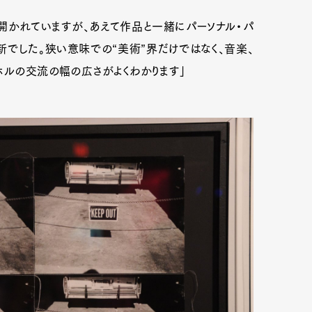
開かれていますが、あえて作品と一緒にパーソナル・パ
でした。狭い意味での“美術”界だけではなく、音楽、
mbership
Magazine
Official Columnist
About
ホルの交流の幅の広さがよくわかります」
et
Pen international
Pen tw