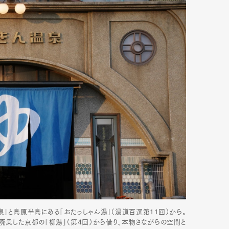
mbership
Magazine
Official Columnist
About
et
Pen international
Pen tw
」と島原半島にある「おたっしゃん湯」（湯道百選第11回）から。
に廃業した京都の「柳湯」（第4回）から借り、本物さながらの空間と