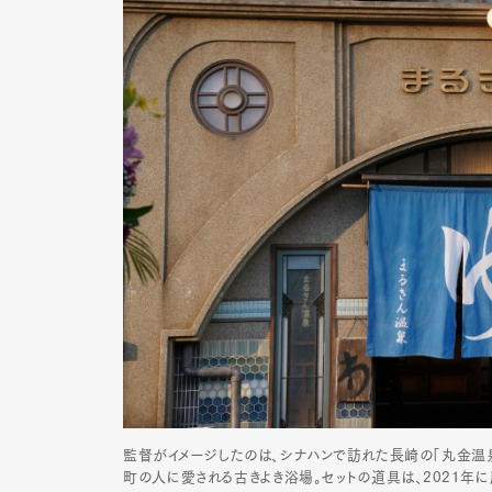
Pen Me
Pen Me
監督がイメージしたのは、シナハンで訪れた長崎の「丸金温泉
町の人に愛される古きよき浴場。セットの道具は、2021年