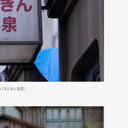
「まるきん温泉」
Art&Design
Watch
Fashion
ourmet
Cars
Product
Culture
Lifestyle