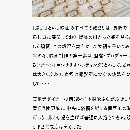
『湯道』という映画のすべての始まりは、長崎で
泉」。既に廃業しており、暖簾の掛かった姿を見る
した瞬間、この銭湯を舞台にして物語を書いてみた
年の冬。映画制作の第一歩は、監督・プロデュー
らシナハン（＝シナリオハンティング）と称して、
は大きく変わり、京都の撮影所に架空の銭湯をつく
して……
美術デザイナーの棈（あべ）木陽次さんが設計し
背負う関東風と、中央に浴槽を配する関西風の混
だわり、沸かし湯を注げば普通に入浴もできる。
うほど完成度は高かった。