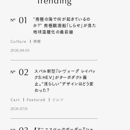
Trending
01
“南極の海で何が起きているの
Nº
か?” 南極観測船「しらせ」が見た
地球温暖化の最前線
Culture
南極
2026.08.03
02
スバル新型「レヴォーグ レイバッ
Nº
クS:HEV」がターボダクト廃
止。“漢らしい”デザインはどう変
わった?
Cars
Featured
クルマ
2026.07.14
【アニエスベーのボーダーTシャ