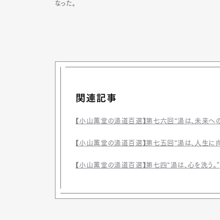
なった。
関連記事
【小山薫堂の湯道百選】第七六回“湯は、未来への
【小山薫堂の湯道百選】第七五回“湯は、人生に向
【小山薫堂の湯道百選】第七四“湯は、心を洗う。”