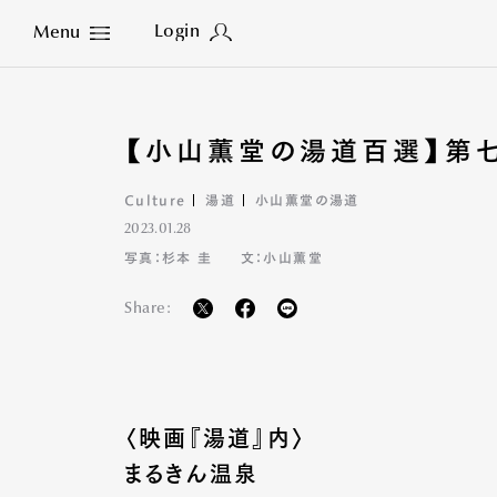
Login
Menu
Close
【小山薫堂の湯道百選】第七
Culture
湯道
小山薫堂の湯道
2023.01.28
写真：杉本 圭
文：小山薫堂
Share:
〈映画『湯道』内〉
まるきん温泉