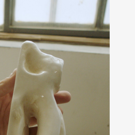
Art&Design
Watch
Fashion
ourmet
Cars
Product
Culture
Lifestyle