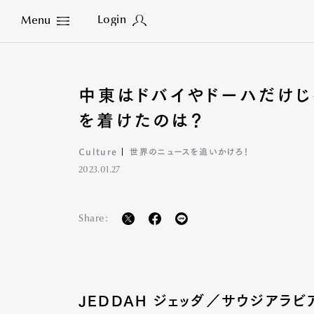
Login
Menu
Close
中東はドバイやドーハだけじ
を着けたのは？
Culture
世界のニュースを追いかけろ！
2023.01.27
Share:
JEDDAH ジェッダ／サウジアラビ