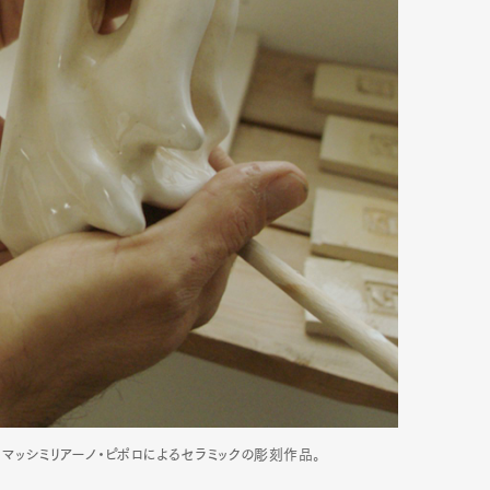
mbership
Magazine
Official Columnist
About
et
Pen international
Pen tw
マッシミリアーノ・ピポロによるセラミックの彫刻作品。