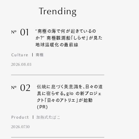
Trending
01
“南極の海で何が起きているの
Nº
か?” 南極観測船「しらせ」が見た
地球温暖化の最前線
Culture
南極
2026.08.03
02
伝統に息づく美意識を、日々の道
Nº
具に宿らせる。glo の新プロジェ
クト「日々のアトリエ」が始動
(PR)
Product
加熱式たばこ
2026.07.10