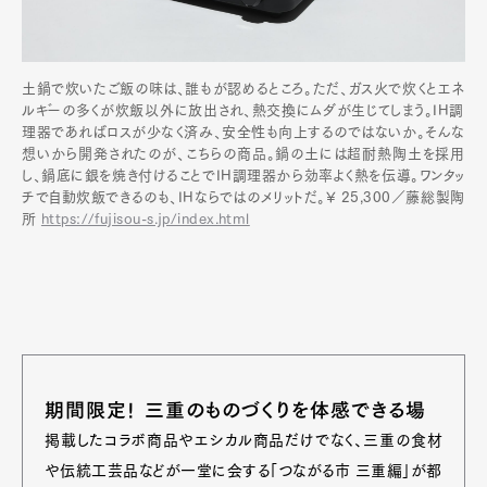
土鍋で炊いたご飯の味は、誰もが認めるところ。ただ、ガス火で炊くとエネ
ルギーの多くが炊飯以外に放出され、熱交換にムダが生じてしまう。IH調
理器であればロスが少なく済み、安全性も向上するのではないか。そんな
想いから開発されたのが、こちらの商品。鍋の土には超耐熱陶土を採用
し、鍋底に銀を焼き付けることでIH調理器から効率よく熱を伝導。ワンタッ
チで自動炊飯できるのも、IHならではのメリットだ。¥ 25,300／藤総製陶
所
https://fujisou-s.jp/index.html
期間限定! 三重のものづくりを体感できる場
掲載したコラボ商品やエシカル商品だけでなく、三重の食材
や伝統工芸品などが一堂に会する「つながる市 三重編」が都