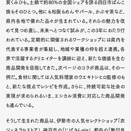
賀くみひも。土鍋で約80%の全国シェアを誇る四日市ばんこ
焼もそのひとつ。他にも松阪もめんやパール、かぶせ茶など、
県内各地で優れた品々が生まれている。それらの魅力を改
めて見つめ直し、未来へとつなぐ試みが、この3年にわたり行
われている。定期的に開催されるワークショップには県内を
代表する事業者が集結し、地域や業種の枠を超え連携。各
界で活躍するクリエイターを講師に迎え、新たな価値を生む
商品開発を目指してきた。次ページのコラボ商品は、その一
例だ。食材に関しては人気料理家のウエキトシヒロ監修のも
と、新たな視点でレシピを作成。さらに、持続可能な社会の
実現が求められるいま、エシカル消費に対応した商品開発
も進んでいる。
そうして生まれた商品は、伊勢市の人気セレクトショップ「衣
ジェネラルストア」、神戸市の「じばさんele」、都内の「無印良