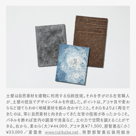
土壁は自然素材を建物に利用する伝統技術。それを手がける左官職人
が、土壁の技法でデザインパネルを作成した。ポイントは、アコヤ貝や麦わ
らなど捨てられゆく地域素材を組み合わせたこと。それらをよりよく再生で
きたのは、常に自然素材と向き合ってきた左官の技術があったからこそ。
パネルを飾れば室内の調湿や消臭など、土の力で空間を調えることがで
きる。右から、麦わら（大）¥44,000、アコヤ貝¥71,500、那智黒石（小）
¥33,000／蒼築舎
www.tutikabe.net
、熊野那智黒石協同組合