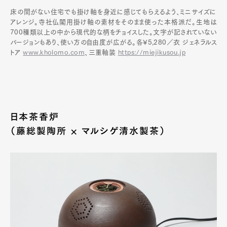
床の間がない住宅でも掛け軸を身近に感じてもらえるよう、ミニサイズに
アレンジ。寺社仏閣用掛け軸の素材をそのまま使った本格派だ。生地は
700種類以上の中から現代的な柄をチョイスした。文字が記されていない
バージョンもあり、使い方の自由度が広がる。各¥5,280／衣 ジェネラルス
トア
www.kholomo.com
、三重軸装
https://miejikusou.jp
日本茶香炉
（藤総製陶所 × マルシゲ清水製茶）