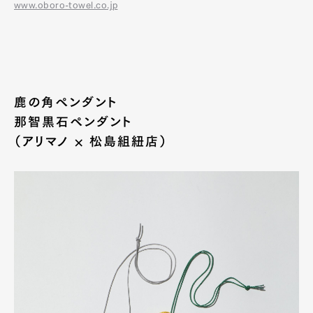
www.oboro-towel.co.jp
鹿の角ペンダント
那智黒石ペンダント
（アリマノ × 松島組紐店）