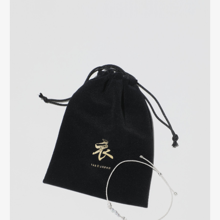
Art&Design
Watch
Fashion
Gourmet
Cars
Product
Culture
Lifestyle
Pen Membership
Magazine