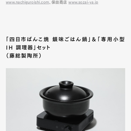
www.nachiguroishi.com
、保田商店
www.sozai-ya.jp
「四日市ばんこ焼 銀味ごはん鍋」＆「専用小型
IH 調理器」セット
（藤総製陶所）