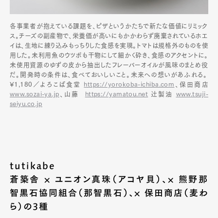
各事業者が抱えている課題を、ピザというかたちで新たな価値にリミック
ス。チーズの副産物で、栄養価が高いにもかかわらず廃棄されているホエ
イは、生地に練り込みもっちりした食感を実現。トマトは規格外のものを使
用した。未利用魚のウツボも干物にして細かく砕き、食感のアクセントに。
未使用資源のゆずの皮から抽出したフレーバーオイルが風味のまとめ役
だ。開発時の条件は、食べておいしいこと。未来への想いがあふれる。
¥1,180／よろこば食堂
https://yorokoba-ichiba.com
、保田商店
www.sozai-ya.jp
、山藤
https://yamatou.net
辻製油
www.tsuji-
seiyu.co.jp
tutikabe
蒼築舎 × ユニオン真珠（アコヤ貝）、× 熊野那
智黒石協同組合（那智黒石）、× 保田商店（麦わ
ら）の3種