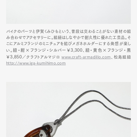
バイクのパーツと伊賀くみひもという、普段は交わることがない素材の組
み合わせでアクセサリーに。組紐はしなやかで耐久性に優れた工芸品。そ
こにアルミフランジのミニチュアを結びメガネホルダーにする発想が楽し
紐・紺×フランジ・シルバー
￥3,300、
紐・黄色×フランジ・黒
い。
￥3,850
／クラフトアルマジロ
www.craft-armadillo.com
、松島組紐
http://www.iga-kumihimo.com