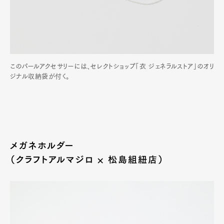
Official Columnist
About
Contact
このパールアクセサリーには、セレクトショップ「衣 ジェネラルストア」のオリ
Pen Meet
ジナル収納袋が付く。
Pen international
Pen tw
メガネホルダー
（クラフトアルマジロ × 松島組紐店）