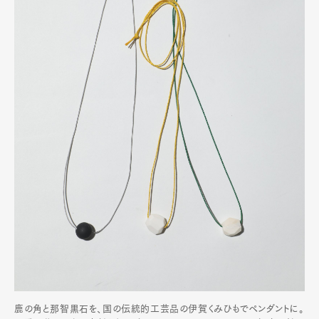
鹿の角と那智黒石を、国の伝統的工芸品の伊賀くみひもでペンダントに。