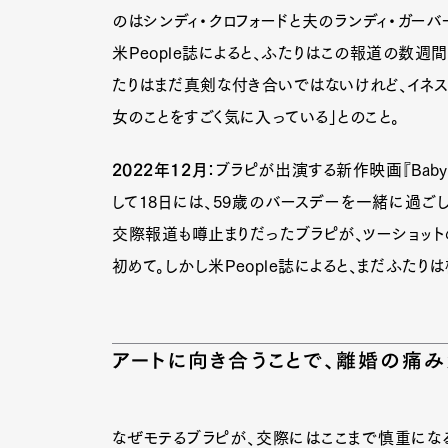
のはシンディ・クロフォードと夫のランディ・ガー
米People誌によると、ふたりはこの報道の数週
Pen Me
たりはまだ真剣な付き合いではないけれど、イネス
女のことをすごく気に入っている」とのこと。
2022年12月
：ブラピが出演する新作映画『Bab
Pen Me
して18日には、59歳のバースデーを一緒に過ご
交際報道も噂止まりだったブラピが、ツーショット
初めて。しかし米People誌によると、まだふた
アートに向き合うことで、離婚の痛
なぜモテるブラピが、交際にはここまで慎重にな