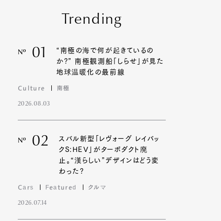
Trending
01
“南極の海で何が起きているの
Nº
か?” 南極観測船「しらせ」が見た
地球温暖化の最前線
Culture
南極
2026.08.03
02
スバル新型「レヴォーグ レイバッ
Nº
クS:HEV」がターボダクト廃
止。“漢らしい”デザインはどう変
わった?
Cars
Featured
クルマ
2026.07.14