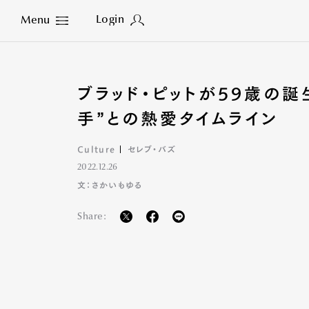
Login
Menu
Close
ブラッド・ピットが59歳の
手”との熱愛タイムライン
Culture
セレブ・バズ
2022.12.26
文：さかいもゆる
Share: