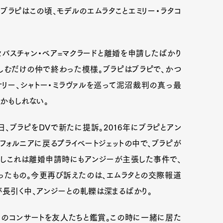
ブラピはこの頃、モデルのエムラタことエミリー・ラタコ
バスチャン・ベア=マクラードと離婚を申請したばかり
しむだけの仲で終わった模様。ブラピはブラピで、かつ
リー、シャトー・ミラヴァルを巡って泥沼裁判の真っ最
かもしれない。
日、ブラピをDVで新たに提訴。2016年にブラピとアン
フォルニアに戻るプライベートジェットの中で、ブラピが
かしこれは離婚申請時にもアンジーが主張した事件で、
Art&Design
Watch
Fashion
たもの。今更再び訴えたのは、エムラタとの交際報道
が長引く中、アンジーとの軋轢は深まるばかり。
ourmet
Cars
Product
Culture
Lifestyle
ボノのコンサートを友人たちと鑑賞。この時に一緒に居た