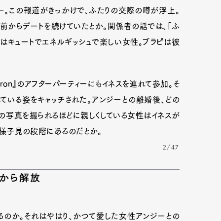
バー。この報道がきっかけで、ふたりの交際の噂が浮上。
間前からデートを続けていたとか。関係者の話では、「ふ
mbership
Magazine
Official Columnist
About
はキュートでエネルギッシュで楽しい女性。ブラピは彼
yron』のアフターパーティーにもイネスを連れて参加。そ
et
Pen international
Pen tw
している姿をキャッチされた。アンジーとの離婚後、どの
の写真を撮られるほどに親しくしている女性はイネスが
りは様子見の段階にあるのだとか。
2/47
みから解放
るのか。それはやはり、かつて愛した女性アンジーとの