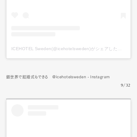
Official Columnist
About
Contact
Pen Meet
ICEHOTEL Sweden(@icehotelsweden)がシェアした投稿
Pen international
Pen tw
銀世界で結婚式もできる @icehotelsweden - Instagram
9/32