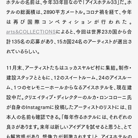
ホテルの名前は、今年33年目なので「アイスホテル33」だ。ホ
テルの総面積は、2890平方メートル。コロナ禍を経て、今年
は再び国際コンペティションが行われた。
arts&COLLECTIONS
によると、今回は世界23カ国から合
計135名の応募があり、15カ国24名のアーティストが選出さ
れているらしい。
11月末、アーティストたちはユッカスヤルビ村に集結。制作・
建設スタッフとともに、12のスイートルーム、24のアイスルー
ム、1つのセレモニーホールからなるアイスホテルを、現在建
設中だ。クリエイティブ・ディレクターのルカ・ロンコローニ氏
が自身のInstagramに投稿したアーティストのリストには、日
本人の名前も確認できる。「毎年作るホテルには、それぞれの
良さがあります。来年は新しいアイデアを試せると思うと、とて
も解放感があり、想像力が刺激されます」と、アイスホテルの