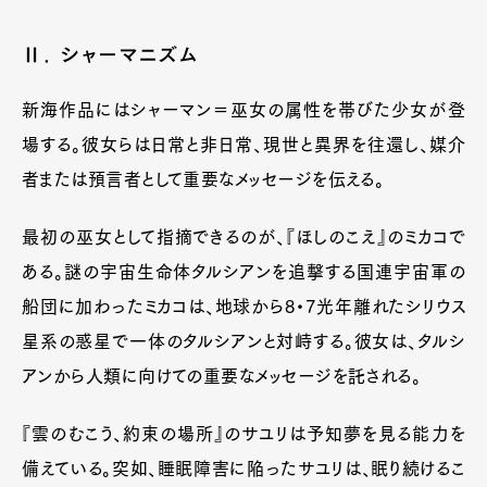
Ⅱ. シャーマニズム
新海作品にはシャーマン＝巫女の属性を帯びた少女が登
場する。彼女らは日常と非日常、現世と異界を往還し、媒介
者または預言者として重要なメッセージを伝える。
最初の巫女として指摘できるのが、『ほしのこえ』のミカコで
ある。謎の宇宙生命体タルシアンを追撃する国連宇宙軍の
船団に加わったミカコは、地球から8・7光年離れたシリウス
星系の惑星で一体のタルシアンと対峙する。彼女は、タルシ
アンから人類に向けての重要なメッセージを託される。
『雲のむこう、約束の場所』のサユリは予知夢を見る能力を
備えている。突如、睡眠障害に陥ったサユリは、眠り続けるこ