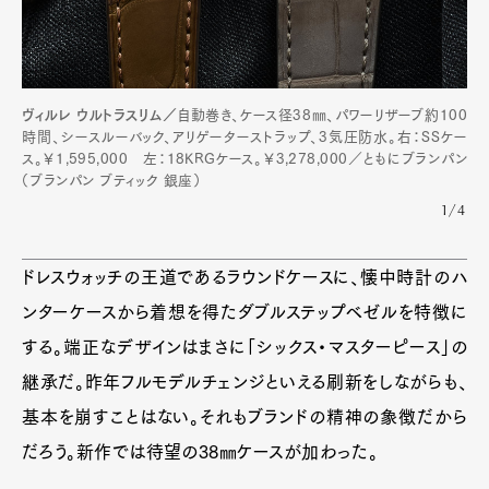
ヴィルレ ウルトラスリム／
自動巻き、ケース径38㎜、パワーリザーブ約100
時間、シースルーバック、アリゲーターストラップ、3気圧防水。右：SSケー
ス。￥1,595,000 左：18KRGケース。￥3,278,000／ともにブランパン
（ブランパン ブティック 銀座）
1/4
ドレスウォッチの王道であるラウンドケースに、懐中時計のハ
ンターケースから着想を得たダブルステップベゼルを特徴に
する。端正なデザインはまさに「シックス・マスターピース」の
継承だ。昨年フルモデルチェンジといえる刷新をしながらも、
基本を崩すことはない。それもブランドの精神の象徴だから
だろう。新作では待望の38㎜ケースが加わった。