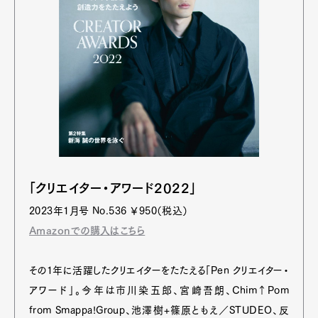
「クリエイター・アワード2022」
Art&Design
Watch
Fashion
2023年1月号 No.536 ￥950（税込）
Gourmet
Cars
Amazonでの購入はこちら
Product
Culture
Lifestyle
その1年に活躍したクリエイターをたたえる「Pen クリエイター・
アワード」。今年は市川染五郎、宮崎吾朗、Chim↑Pom
from Smappa!Group、池澤樹+篠原ともえ／STUDEO、反
Pen Membership
Magazine