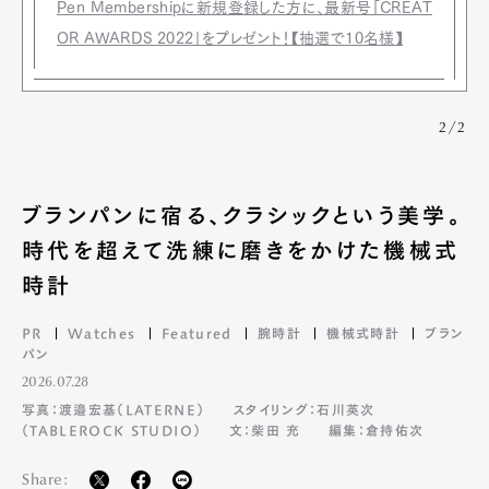
Pen Membershipに新規登録した方に、最新号「CREAT
OR AWARDS 2022」をプレゼント！【抽選で10名様】
2/2
ブランパンに宿る、クラシックという美学。
時代を超えて洗練に磨きをかけた機械式
時計
PR
Watches
Featured
腕時計
機械式時計
ブラン
パン
2026.07.28
写真：渡邉宏基（LATERNE）
スタイリング：石川英次
（TABLEROCK STUDIO）
文：柴田 充
編集：倉持佑次
Share: