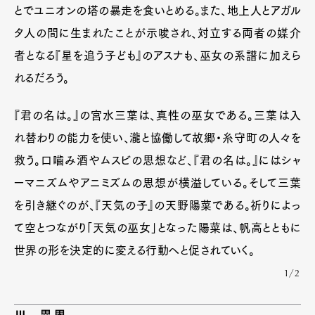
とでユニオンの塔の暴走を食いとめる。また、地上人とアガル
タ人の間に生まれたことが示唆され、対立する両者の媒介
者となる『星を追う子ども』のアスナも、巫女の系譜に加えら
れるだろう。
『君の名は。』の宮水三葉は、真性の巫女である。三葉は入
れ替わりの能力を使い、瀧と協働して故郷・糸守町の人々を
救う。口嚙み酒やムスビの思想など、『君の名は。』にはシャ
ーマニズムやアニミズムの思想が横溢している。そして三葉
を引き継ぐのが、『天気の子』の天野陽菜である。祈りによっ
て空とつながり「天気の巫女」となった陽菜は、帆高とともに
世界の形を決定的に変える行動へと促されていく。
1/2