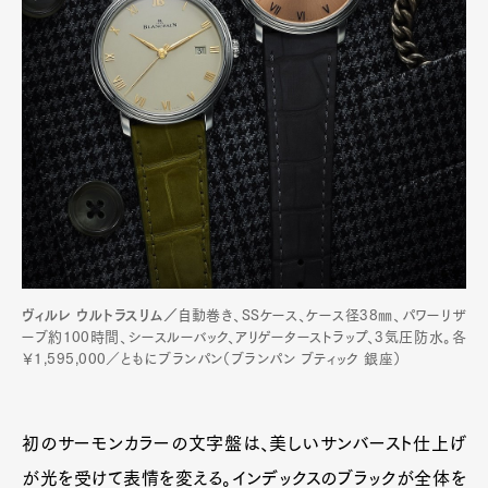
ヴィルレ ウルトラスリム／
自動巻き、SSケース、ケース径38㎜、パワーリザ
ーブ約100時間、シースルーバック、アリゲーターストラップ、3気圧防水。各
￥1,595,000／ともにブランパン（ブランパン ブティック 銀座）
初のサーモンカラーの文字盤は、美しいサンバースト仕上げ
が光を受けて表情を変える。インデックスのブラックが全体を