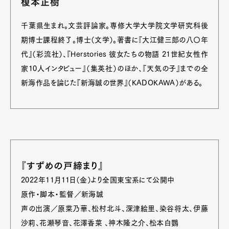
榎本正樹
千葉県生まれ。文芸評論家。専修大学大学院文学研究科後
期博士課程終了。博士（文学）。著書に『大江健三郎の八〇年
代』（彩流社）、『Herstories 彼女たちの物語 21世紀女性作
家10人インタビュー』（集英社）のほか、『天気の子』までの全
新海作品を論じた『新海誠の世界』（KADOKAWA）がある。
『すずめの戸締まり』
2022年11月11日（金）より全国東宝系にて公開中
原作・脚本・監督／新海誠
声の出演／原菜乃華、松村北斗、深津絵里、染谷将太、伊藤
沙莉、花瀬琴音、花澤香菜 、神木隆之介、松本白鸚