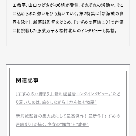
Official Columnist
About
田恭平、山口つばさがの6組が受賞。それぞれの活動や、そこ
Contact
に込められた想いをひも解いていく。第2特集は「新海誠の世
界を泳ぐ」。新海誠監督をはじめ、『すずめの戸締まり』で声優
に初挑戦した原菜乃華＆松村北斗のインタビューも掲載。
Pen Meet
Pen international
Pen tw
関連記事
『すずめの戸締まり』、新海誠監督ロングインタビュー。“たど
り着いたのは、旅をしながら土地を悼む物語”
新海誠監督の集大成にして最高傑作！ 最新作『すずめの
戸締まり』が描く、少女の“解放”と“成長”