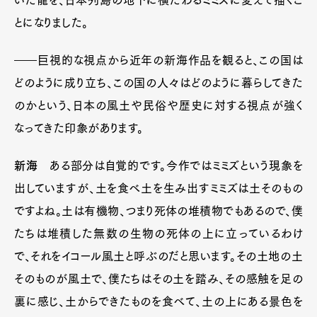
いた龍を、日本列島の地下に横たわるミミズに変えて描くこ
Official Columnist
About
とになりました。
Contact
――巨視的な視点から近年の新海作品を観ると、この国は
どのように成り立ち、この国の人々はどのように暮らしてきた
Pen Meet
のかという、日本の風土や民俗や歴史に対する視点が強く
Pen international
Pen tw
なってきた印象があります。
新海
ある部分は自覚的です。今作ではミミズという現象を
出していますが、土を食べ土を生み出すミミズは土そのもの
ですよね。土は有機物、つまり死体の堆積物でもあるので、僕
たちは堆積した無数の生物の死体の上に立っているわけ
で、それをイコール風土と呼ぶのだと思います。その土地の土
そのものが風土で、僕たちはその土を踏み、その感触を足の
裏に感じ、土からできたものを食べて、土の上にある景色を