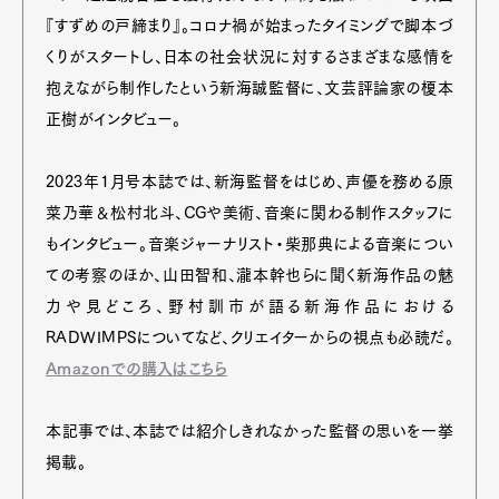
『すずめの戸締まり』。コロナ禍が始まったタイミングで脚本づ
くりがスタートし、日本の社会状況に対するさまざまな感情を
抱えながら制作したという新海誠監督に、文芸評論家の榎本
正樹がインタビュー。
2023年1月号本誌では、新海監督をはじめ、声優を務める原
菜乃華＆松村北斗、CGや美術、音楽に関わる制作スタッフに
もインタビュー。音楽ジャーナリスト・柴那典による音楽につい
ての考察のほか、山田智和、瀧本幹也らに聞く新海作品の魅
力や見どころ、野村訓市が語る新海作品における
RADWIMPSについてなど、クリエイターからの視点も必読だ。
Amazonでの購入はこちら
本記事では、本誌では紹介しきれなかった監督の思いを一挙
掲載。