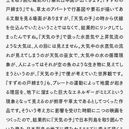
土を取り囲む龍蛇の行基式日本図が出てきます。『すずめの
戸締まり』でも、草太のアパートで行基図や要石が描いてあ
る文献を見る場面がありますが、『天気の子』の時から伏線
を仕込んでいたということではなくて、結果的にリンクしてし
まったんですね。『天気の子』で扱った水蒸気や上昇気流の
ような大気は、人の目には見えません。大気中の水蒸気の流
れが見えてしまうのが天気の巫女で、大気中の水の循環現
象が、人によってはそれが空の魚のような生き物に見えてし
まうというのが、『天気の子』で僕が考えていた世界観です。
Art&Design
Watch
Fashion
『すずめの戸締まり』も、プレートの運動によって地震が起き
Gourmet
Cars
る理屈を、地下に溜まった巨大なエネルギーがミミズという
Product
Culture
Lifestyle
現象となって見えるのが鈴芽や草太であるとしてつくった作
品です。そういう考え方に影響を受けた時期に二つの映画を
つくったので、結果的に『天気の子』で日本列島を取り囲んで
Pen Membership
Magazine