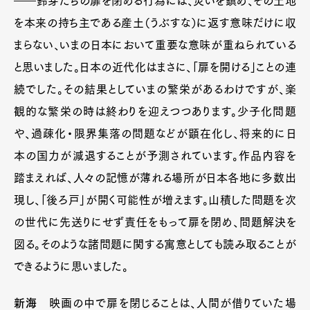
――鈴芽たちの扉を閉める行為には、災いを鎮め、その土地
を本来の持ち主である産土（うぶすな）に返す意味だけに収
まらない、いまの日本において重要な意味が重ねられている
と思いました。日本の近代化はまさに、「扉を開ける」ことの連
続でした。その結果としていまの繁栄があるわけですが、楽
観的な繁栄の時は終わりを迎えつつあります。少子化問題
や、過疎化・限界集落の問題などが顕在化し、将来的に日
本の国力が減退することが予測されています。作品内容を
踏まえれば、人々の記憶が薄れる場所が日本各地に多数出
現し、「後ろ戸」が開く可能性が増えます。山積した問題を次
の世代に先送りにせず責任をもって扉を閉め、問題解決を
図る。そのような諸問題に関する寓意としても読み取ることが
できるように思いました。
新海
映画の中で扉を閉じることは、人間が借りていた場