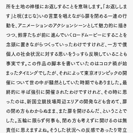
所を土地の神様にお返しすることを意味します。「お返ししま
す」と呪（まじな）いの言葉を唱えながら扉を閉める一連の行
動を、アニメーションのアクションシーンとして魅力的に描き
つつ、鈴芽たちが前に進んでいくロードムービーにすることを
念頭に置きながらつくっていったわけですけれど、一方で僕
個人の社会状況に対する思いをうっすら反映していることも
事実です。この作品の脚本を書いていたのはコロナ禍が始
まったタイミングでしたが、それによって東京オリンピックの開
催について世の中が騒然としていた時期でもありました。最
終的に半ば強引に開催されたわけですけれど、その時に思
ったのは、新国立競技場周辺エリアの開発なども含めて、扉
の閉め方もわからぬまま、また扉を開けるんだ、ということで
した。五輪に限らず何事も、閉め方も考えずに開けるのは無
責任に思えますよね。そうした状況への反感であったり苛立