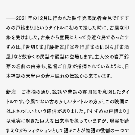
――2021年の12月に行われた製作発表記者会見で『すず
めの戸締まり』というタイトルに初めて接した時に、古風な印
象を受けました。古来から庶民にとって身近な鳥であったす
ずめは、『舌切り雀』『腰折雀』『雀孝行』『雀の仇討ち』『雀酒
屋』など数多くの民話や説話に登場します。主人公の岩戸鈴
芽の名前の由来も、監督ご自身が指摘されているように、日
本神話の天岩戸の岩戸隠れの伝説から来ています。
新海
ご指摘の通り、説話や昔話の雰囲気を意図したタイ
トルです。今風でない古めかしいタイトルの方が、この映画に
はふさわしいという確信がありました。『すずめの戸締まり』
は現実に起きた巨大な出来事を扱っていますが、現実を踏
まえながらフィクションとして語ることが物語の役割の一つで