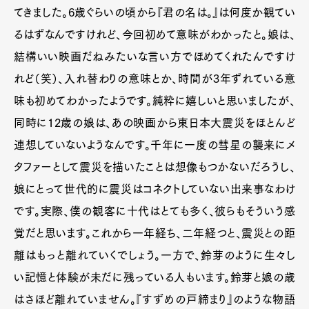
てきました。6歳ぐらいの頃から『君の名は。』は何度か観てい
るはずなんですけれど、今回初めて意味がわかったと。娘は、
結構いい映画だねみたいな言い方でほめてくれたんですけ
れど（笑）、入れ替わりの意味とか、時間が3年ずれている意
味も初めてわかったようです。純粋に嬉しいと思いましたが、
同時に12歳の娘は、あの映画から東日本大震災をほとんど
連想していないようなんです。千年に一度の彗星の襲来にメ
タファーとして震災を描いたことは想像もつかないだろうし、
娘にとって世代的に震災はコネクトしていない出来事なわけ
です。実際、僕の観客に十代はとても多く、彼らもそういう感
覚だと思います。これから一年経ち、二年経つと、震災との距
離はもっと離れていくでしょう。一方で、鈴芽のように生々し
い記憶と体験が未だに残っている人もいます。鈴芽と娘の歳
はさほど離れていません。『すずめの戸締まり』のような物語