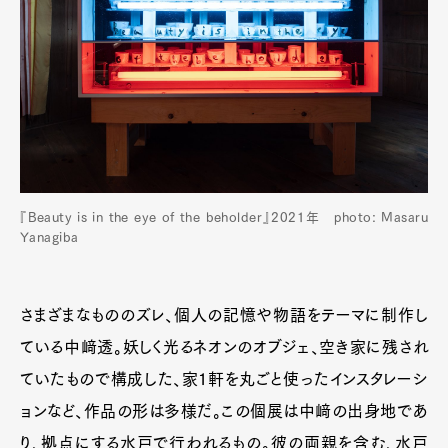
『Beauty is in the eye of the beholder』2021年 photo: Masaru
Yanagiba
さまざまなもののズレ、個人の記憶や物語をテーマに制作し
ている中﨑透。妖しく光るネオンのオブジェ、空き家に残され
ていたもので構成した、家1軒を丸ごと使ったインスタレーシ
ョンなど、作品の形は多様だ。この個展は中﨑の出身地であ
り、拠点にする水戸で行われるもの。彼の両親を含む、水戸