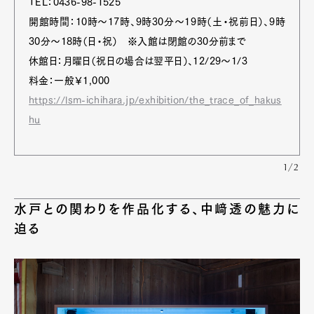
TEL：0436-98-1525
開館時間：10時～17時、9時30分～19時（土・祝前日）、9時
30分～18時（日・祝） ※入館は閉館の30分前まで
休館日：月曜日（祝日の場合は翌平日）、12/29～1/3
料金：一般￥1,000
https://lsm-ichihara.jp/exhibition/the_trace_of_hakus
hu
1/2
水戸との関わりを作品化する、中﨑透の魅力に
迫る