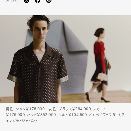
Share:
Art&Design
Watch
Fashion
Gourmet
Cars
Product
Culture
Lifestyle
Pen Membership
Magazine
Official Columnist
About
Contact
Pen Meet
男性：シャツ￥176,000 女性：ブラウス￥264,000、スカート
Pen international
Pen tw
￥176,000、バッグ￥352,000、ベルト￥104,500 ／すべてフェラガモ（フ
ェラガモ・ジャパン）