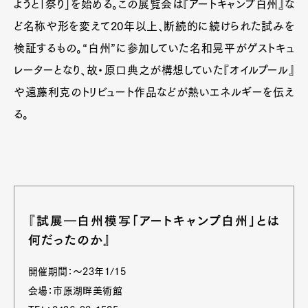
ようと「祭り」を始める。この展覧会は『アートキャンプ白州』な
ど名称や形を変えて20年以上、断続的に続けられた試みを
検証するもの。“白州”に参加していた名和晃平がゲストキュ
レーターとなり、故・原口典之が構想していた『オイルプール』
や遠藤利克のトリビュート作品などが熱いエネルギーを伝え
る。
『試展―白州模写「アートキャンプ白州」とは
何だったのか』
開催期間：～23年1/15
会場：市原湖畔美術館