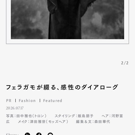
2/2
フェラガモが綴る、感性のダイアローグ
PR
Fashion
Featured
2026.07.17
写真：田中雅也（トロン）
スタイリング：飯島朋子
ヘア：河野富
広
メイク：津田雅世（モッズヘア）
編集＆文：森田華代