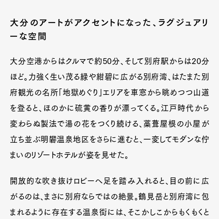
Official Columnist
About
Contact
大分のアートがアクセントになった、ラグジュアリ
ーな空間
大分空港からはクルマで約50分、そして別府駅からは20分
Pen Meet
ほど。力強く生い茂る緑や紺碧に広がる別府湾、はたまた別
Pen international
Pen tw
府観光の名所「地獄めぐり」エリアを車窓から眺めつつ山道
を登ると、ほのかに硫黄の香りが漂ってくる。江戸時代から
変わらぬ製法で湯の花をつくり続ける、藁葺屋根の小屋が
立ち並ぶ明礬温泉地区をさらに進むと、一変してモダンな佇
まいのリゾートホテルが姿を見せた。
開放的な吹き抜けロビーへ足を踏み入れると、目の前に広
がるのは、まさに別府ならではの絶景。鶴見岳と別府湾に包
まれるように存在する温泉街には、そこかしこからもくもくと