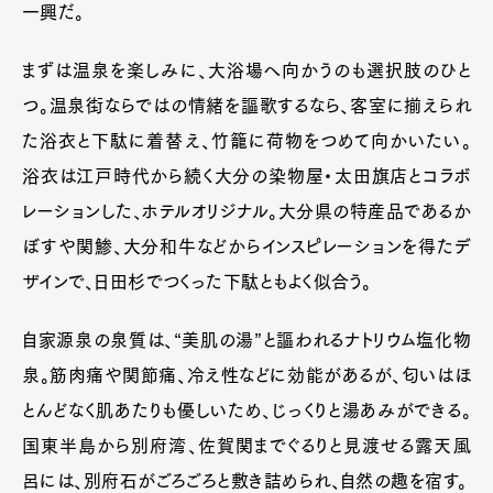
一興だ。
まずは温泉を楽しみに、大浴場へ向かうのも選択肢のひと
つ。温泉街ならではの情緒を謳歌するなら、客室に揃えられ
た浴衣と下駄に着替え、竹籠に荷物をつめて向かいたい。
浴衣は江戸時代から続く大分の染物屋・太田旗店とコラボ
レーションした、ホテルオリジナル。大分県の特産品であるか
ぼすや関鯵、大分和牛などからインスピレーションを得たデ
ザインで、日田杉でつくった下駄ともよく似合う。
自家源泉の泉質は、“美肌の湯”と謳われるナトリウム塩化物
泉。筋肉痛や関節痛、冷え性などに効能があるが、匂いはほ
とんどなく肌あたりも優しいため、じっくりと湯あみができる。
国東半島から別府湾、佐賀関までぐるりと見渡せる露天風
呂には、別府石がごろごろと敷き詰められ、自然の趣を宿す。