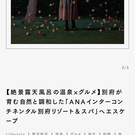
3/3
【絶景露天風呂の温泉×グルメ】別府が
育む自然と調和した「ANAインターコン
チネンタル別府リゾート＆スパ」へエスケ
ープ
Lifestyle
露天風呂
温泉
グルメ
地方
料理
旅