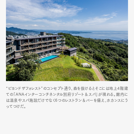
Art&Design
Watch
Fashion
“ビヨンドザフォレスト”のコンセプト通り、森を抜けるとそこには地上4階建
Gourmet
Cars
ての「ANAインターコンチネンタル別府リゾート＆スパ」が現れる。館内に
は温泉やスパ施設だけでなく6つのレストラン＆バーを備え、ホカンスにう
Product
Culture
Lifestyle
ってつけだ。
Pen Membership
Magazine