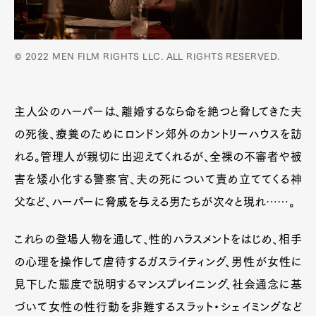
© 2022 MEN FILM RIGHTS LLC. ALL RIGHTS RESERVED.
主人公のハーパーは、離婚するなら命を絶つと脅してきた夫
の死後、療養のためにロンドン郊外のカントリーハウスを訪
れる。管理人が親切に出迎えてくれるが、全裸の不審者や被
害を矮小化する警察官、夫の死について責め立ててくる神
父など、ハーパーに脅威を与える男たちが次々と現れ……。
これらの登場人物を通して、性的ハラスメントをはじめ、相手
の心理を操作して虐待するガスライティング、男性が女性に
見下した態度で説明するマンスプレイニング、社会通念に基
づいて女性の性行動を非難するスラット・シェイミングなど