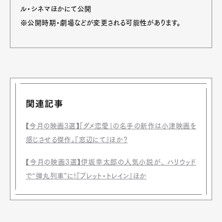
ル・シネマほかにて公開
※公開時期・劇場などが変更される可能性があります。
関連記事
【今月の映画3選】「ダメ恋愛」の名手の新作は小津映画を
感じさせる傑作。『窓辺にて』ほか？
【今月の映画3選】伊坂幸太郎の人気小説が、 ハリウッド
で“弾丸列車”に!『ブレット・トレイン』ほか