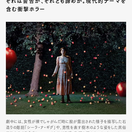
それは警告か、それとも諦めか。現代的テーマを
含む衝撃ホラー
劇中には、女性が裸でしゃがんだ時に股が露出された様子を描写した石
造りの彫刻「シーラ・ナ・ギグ」や、男性を表す樹木のような姿をした民俗