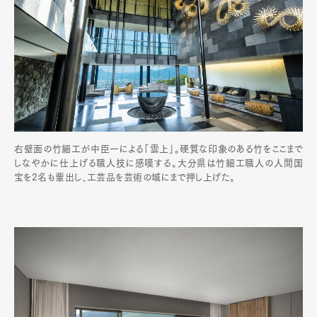
右壁面の竹細工が中臣一による「雲上」。硬質な印象のある竹をここまで
しなやかに仕上げる職人技に感嘆する。大分県は竹細工職人の人間国
宝を2名も輩出し、工芸品を芸術の域にまで押し上げた。