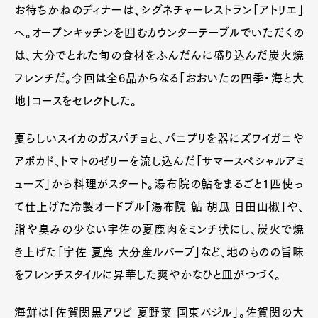
お待ちかねのディナーは、シグネチャーレストラン「アトリエ」
へ。オープンキッチンを囲むカウンターテーブルでいただくの
は、大分でとれた旬の食材をふんだんに盛り込んだ炭火焼
フレンチだ。今回は全6品からなる「おおいたの四季・海と大
地」コースをセレクトした。
夏らしいスイカのガスパチョと、パニプリを器にズワイガニや
アボカド、トマトのゼリーを流し込んだ「サマースペシャルアミ
ューズ」から料理がスタート。湯布院の鮎をまるごと1匹使っ
て仕上げた冷製オードブル「湯布院 鮎 胡瓜 日田山椒」や、
脂や臭みの少ない宇佐の夏鹿肉をミンチ状にし、炭火で焼
き上げた「宇佐 夏鹿 大分産ルバーブ」など、地のものの旨味
をフレンチスタイルに昇華した爽やかなひと皿がつづく。
海鮮は「佐賀関黒アワビ 夏野菜 国東バジル」。佐賀関の大