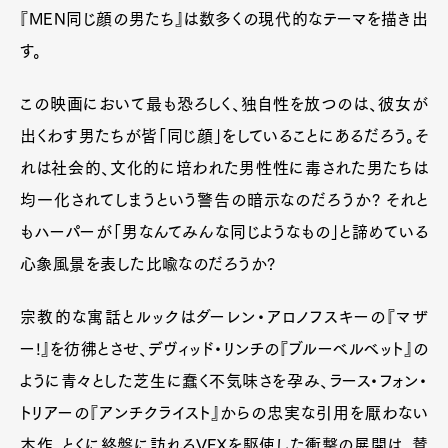
『MEN同じ顔の男たち』は数多くの現代的なテーマを描き出
す。
この映画において最も恐ろしく、独自性を放つのは、彼女が
出くわす男たちが皆「同じ顔」をしていることにあるだろう。そ
れは社会的、文化的に培われた男性性に毒された男たちは
均一化されてしまうという警告の暗示なのだろうか? それと
もハーパーが「男なんてみんな同じようなもの」と諦めている
心象風景を表した比喩なのだろうか?
宗教的な寓話とルックはダーレン・アロノフスキーの『マザ
ー!』を彷彿とさせ、デヴィッド・リンチの『ブルーベルベット』の
ように青々とした芝生に蠢く不気味さを孕み、ラース・フォン・
トリアーの『アンチクライスト』からの忠実な引用を厭わない
本作。とくに終盤に訪れるVFXを駆使した衝撃の展開は、賛