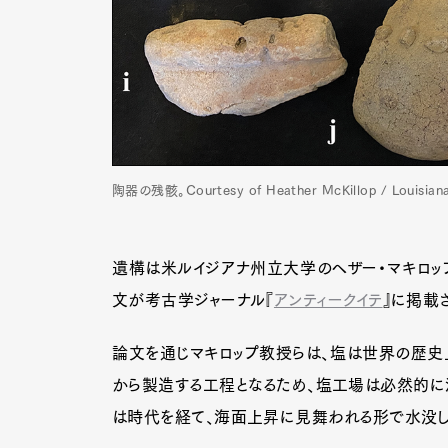
陶器の残骸。Courtesy of Heather McKillop / Louisiana 
遺構は米ルイジアナ州立大学のヘザー・マキロッ
文が考古学ジャーナル『
アンティークイテ
』に掲載
論文を通じマキロップ教授らは、塩は世界の歴史
から製造する工程となるため、塩工場は必然的に
は時代を経て、海面上昇に見舞われる形で水没し