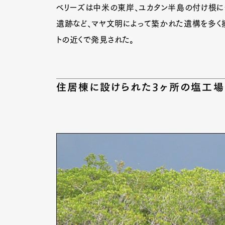
ベリーズは中米の東岸、ユカタン半島の付け根に
遺跡など、マヤ文明によって築かれた遺構を多く擁
トの近くで発見された。
住居棟に設けられた3ヶ所の塩工場