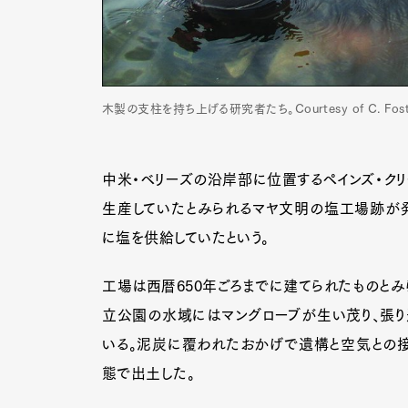
木製の支柱を持ち上げる研究者たち。Courtesy of C. Foster / L
中米・ベリーズの沿岸部に位置するペインズ・ク
生産していたとみられるマヤ文明の塩工場跡が発
に塩を供給していたという。
工場は西暦650年ごろまでに建てられたものと
立公園の水域にはマングローブが生い茂り、張り
いる。泥炭に覆われたおかげで遺構と空気との接
態で出土した。