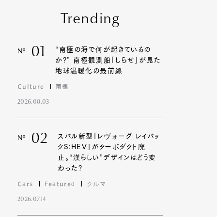
Trending
01
“南極の海で何が起きているの
Nº
か?” 南極観測船「しらせ」が見た
地球温暖化の最前線
Culture
南極
2026.08.03
02
スバル新型「レヴォーグ レイバッ
Nº
クS:HEV」がターボダクト廃
止。“漢らしい”デザインはどう変
わった?
Cars
Featured
クルマ
2026.07.14