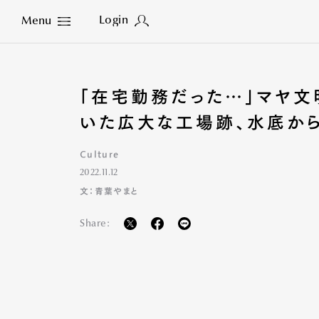
Login
Menu
Close
「在宅勤務だった…」マヤ文
いた広大な工場跡、水底か
Culture
2022.11.12
文：青葉やまと
Share: