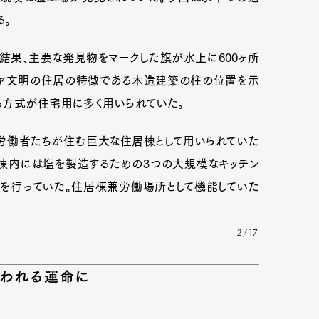
る。
の結果、主要な発見物をマークした旗が水上に600ヶ所
mbership
Magazine
Official Columnist
About
マヤ文明の住居の特徴である木造建築の柱の位置を示
る方式が住宅用に多く用いられていた。
et
Pen international
Pen tw
労働者たちが住む巨大な住居棟として用いられていた
、棟内には塩を製造するための3つの大規模なキッチン
を行っていた。住居棟兼労働場所として機能していた
2/17
失われる運命に