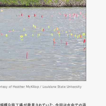
Art&Design
Watch
Fashion
ather McKillop / Louisiana State University
ourmet
Cars
Product
Culture
Lifestyle
大規模な塩工場が発見されていた。今回は水中での追