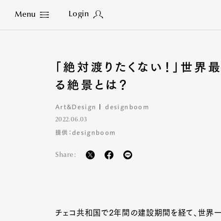
Login
Menu
Close
「絶対渡りたくない！」世界
る絶景とは？
Art&Design
designboom
2022.06.03
提供：designboom
Share:
チェコ共和国で2年間の建設期間を経て、世界一長