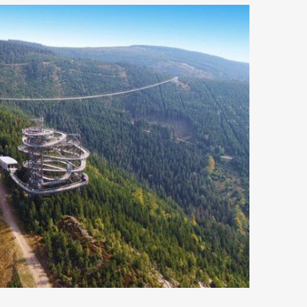
Art&Design
Watch
Fashion
ourmet
Cars
Product
Culture
Lifestyle