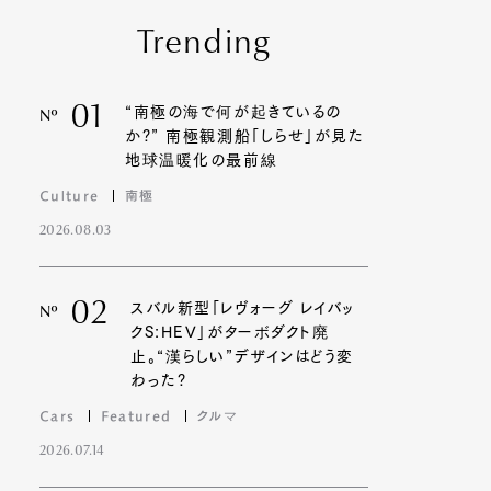
Trending
01
“南極の海で何が起きているの
Nº
か?” 南極観測船「しらせ」が見た
地球温暖化の最前線
Culture
南極
2026.08.03
02
スバル新型「レヴォーグ レイバッ
Nº
クS:HEV」がターボダクト廃
止。“漢らしい”デザインはどう変
わった?
Cars
Featured
クルマ
2026.07.14