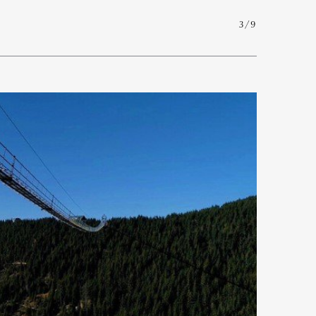
3/9
mbership
Magazine
Official Columnist
About
et
Pen international
Pen tw