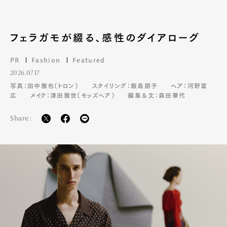
フェラガモが綴る、感性のダイアローグ
PR
Fashion
Featured
2026.07.17
Art&Design
Watch
Fashion
写真：田中雅也（トロン）
スタイリング：飯島朋子
ヘア：河野富
Gourmet
Cars
広
メイク：津田雅世（モッズヘア）
編集＆文：森田華代
Product
Culture
Lifestyle
Share:
Pen Membership
Magazine
Official Columnist
About
Contact