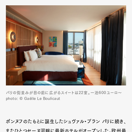
パリの街並みが目の前に広がるスイートは22室。一泊600ユーロ～
photo: © Gaëlle Le Boulicaut
ポンヌフのたもとに誕生したシュヴァル・ブラン パリに続き、
またひとつセーヌ河畔に最新ホテルがオープンした。欧州最