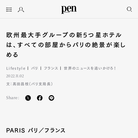
欧州最大手グループの新5つ星ホテル
は、すべての部屋からパリの絶景が楽し
める
Lifestyle
パリ
フランス
世界のニュースを追いかけろ！
2022.11.02
文：髙田昌枝（パリ支局長）
Share:
PARIS パリ／フランス