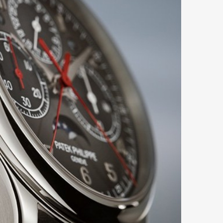
Art&Design
Watch
Fashion
ourmet
Cars
Product
Culture
Lifestyle