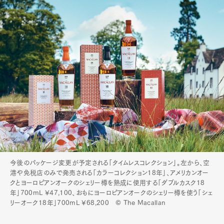
今後のパッケージ変更が予定される「タイムレスコレクション」。左から、空
港や免税店のみで発売される「カラーコレクション18年」、アメリカンオー
クとヨーロピアンオークのシェリー樽を熟成に使用する「ダブルカスク18
年」700mL ¥47,100、おもにヨーロピアンオークのシェリー樽を使う「シェ
リーオーク18年」700mL ¥68,200 © The Macallan