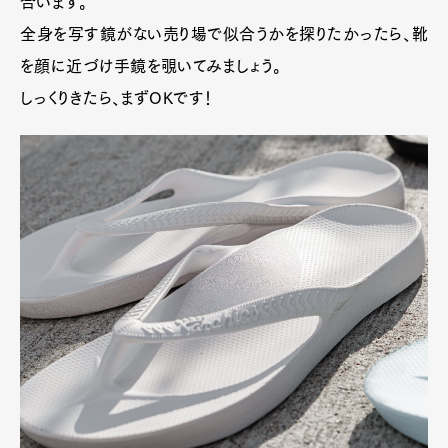
合います。
Art&Design
Watch
Fashion
全身を写す鏡がない売り場で似合うかを探りたかったら、靴
Gourmet
Cars
を顔に近づけ手鏡を覗いてみましょう。
Product
Culture
Lifestyle
しっくりきたら、まずOKです！
Pen Membership
Magazine
Official Columnist
About
Contact
Pen Meet
Pen international
Pen tw