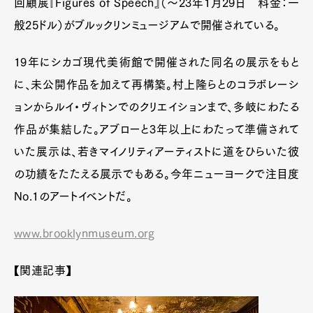
回顧展『Figures of Speech』（～23年1月29日 料金：一
般25ドル）がブルックリンミュージアムで開催されている。
19年にシカゴ現代美術館で開催された同名の展示をもと
に、未公開作品を加えて再構築。村上隆らとのコラボレーシ
ョンからルイ・ヴィトンでのクリエイションまで、多岐にわたる
作品が集結した。アブローと3年以上にわたって準備されて
いた展示は、若きマイノリティアーティストに道をひらいた彼
の功績をたたえる展示でもある。今年ニューヨークで注目度
No.1のアートイベントだ。
www.brooklynmuseum.org
【関連記事】