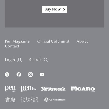
Buy Now
Pen Magazine
Official Columnist
About
Contact
Login
Search