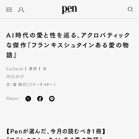
AI時代の愛と性を巡る、アクロバティック
な傑作『フランキスシュタインある愛の物
語』
Culture
書評
本
2022.10.17
文：瀧 晴巳（フリーライター）
Share:
【Penが選んだ、今月の読むべき1冊】