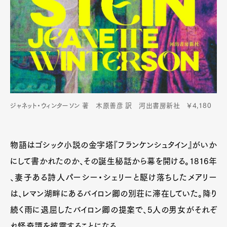
ジャネット・ウィンターソン 著 木原善彦 訳 河出書房新社 ￥4,180
物語はゴシック小説の金字塔『フランケンシュタイン』がいか
にして書かれたのか、その誕生秘話から幕を開ける。1816年
、妻子ある詩人パーシー・シェリーと駆け落ちしたメアリー
は、レマン湖畔にあるバイロン卿の別荘に滞在していた。降り
続く雨に退屈したバイロン卿の提案で、5人の男女がそれぞ
れ怪奇譚を披露することになる。