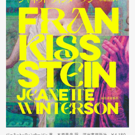
ジャネット・ウィンターソン 著 木原善彦 訳 河出書房新社 ￥4,180