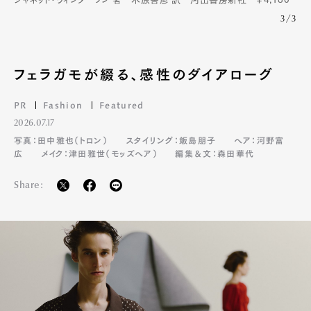
3/3
フェラガモが綴る、感性のダイアローグ
PR
Fashion
Featured
2026.07.17
写真：田中雅也（トロン）
スタイリング：飯島朋子
ヘア：河野富
広
メイク：津田雅世（モッズヘア）
編集＆文：森田華代
Share:
Art&Design
Watch
Fashion
Gourmet
Cars