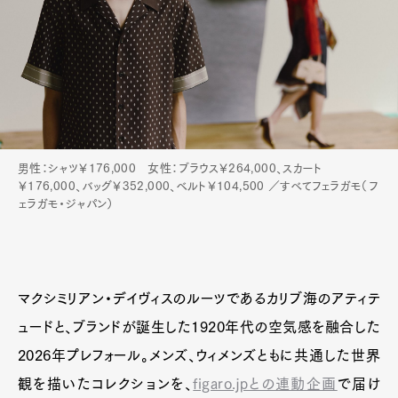
Product
Culture
Lifestyle
Pen Membership
Magazine
Official Columnist
About
Contact
男性：シャツ￥176,000 女性：ブラウス￥264,000、スカート
￥176,000、バッグ￥352,000、ベルト￥104,500 ／すべてフェラガモ（フ
ェラガモ・ジャパン）
Pen Meet
Pen international
Pen tw
マクシミリアン・デイヴィスのルーツであるカリブ海のアティテ
ュードと、ブランドが誕生した1920年代の空気感を融合した
2026年プレフォール。メンズ、ウィメンズともに共通した世界
観を描いたコレクションを、
figaro.jpとの連動企画
で届け