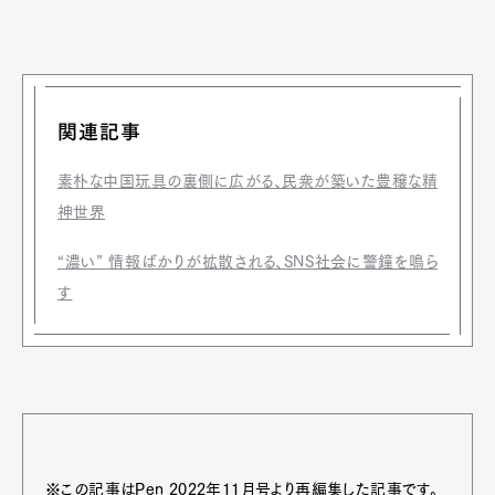
関連記事
素朴な中国玩具の裏側に広がる、民衆が築いた豊穣な精
神世界
“濃い” 情報ばかりが拡散される、SNS社会に警鐘を鳴ら
す
※この記事はPen 2022年11月号より再編集した記事です。