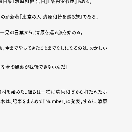
白集『清原和博 告白』『薬物依存症』もある。
のが新著『虚空の人 清原和博を巡る旅』である。
井一晃の言葉から、清原を巡る旅を始める。
も、今までやってきたことまでなしになるのは、おかしい
うな今の風潮が我慢できないんだ」
取材を始めた。彼らは一様に清原和博から打たれたホ
は、記事をまとめて「Number」に発表。すると、清原