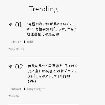
Trending
01
“南極の海で何が起きているの
Nº
か?” 南極観測船「しらせ」が見た
地球温暖化の最前線
Culture
南極
2026.08.03
02
伝統に息づく美意識を、日々の道
Nº
具に宿らせる。glo の新プロジェ
クト「日々のアトリエ」が始動
(PR)
Product
加熱式たばこ
2026.07.10