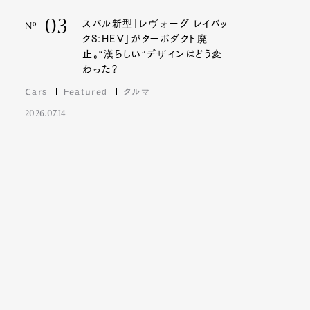
03
スバル新型「レヴォーグ レイバッ
Nº
クS:HEV」がターボダクト廃
止。“漢らしい”デザインはどう変
わった?
Cars
Featured
クルマ
2026.07.14