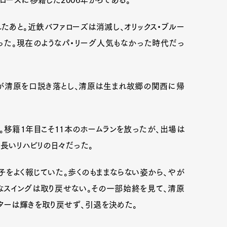
たあと。近鉄バファローズは消滅し、オリックス・ブルー
なった。現在のようなパ・リーグ人気もなかった時代だっ
が清原を口説き落とし、清原は生まれ故郷の関西に帰
。移籍1年目こそ11本のホームランを放ったが、出場は
は長いリハビリの日々だった。
Art&Design
Watch
Fashion
をよく報じていた。歩くのもままならない姿から、やが
うなスイングは取り戻せない。その一部始終を見て、清原
ourmet
Cars
Product
Culture
ターは輝きを取り戻せず、引退を決めた。
Lifestyle