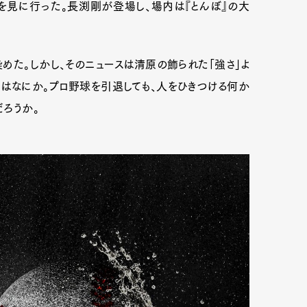
見に行った。長渕剛が登場し、場内は『とんぼ』の大
mbership
Magazine
Official Columnist
About
めた。しかし、そのニュースは清原の飾られた「強さ」よ
とはなにか。プロ野球を引退しても、人をひきつける何か
ろうか。
et
Pen international
Pen tw