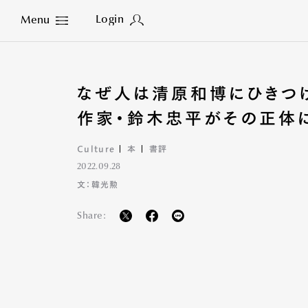
Login
Menu
Close
なぜ人は清原和博にひきつけ
作家・鈴木忠平がその正体
Culture
本
書評
2022.09.28
文：韓光勲
Share: