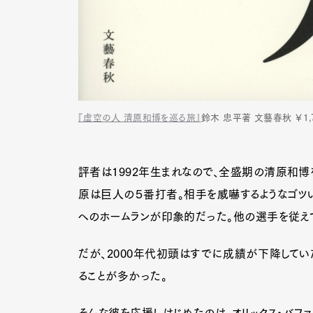
『虚空の人 清原和博を巡る旅』
鈴木 忠平著 文藝春秋 ￥1,
評者は1992年生まれなので、全盛期の清原和博
原は巨人の５番打者。相手を威嚇するようなゴツ
へのホームランが印象的だった。他の選手を従えて
だが、2000年代初頭はすでに成績が下降してい
ることが多かった。
そんな彼を応援しはじめたのは、オリックス・バファ