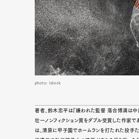
photo: istock
著者、鈴木忠平は『嫌われた監督 落合博満は中日
壮一ノンフィクション賞をダブル受賞した作家であ
は、清原に甲子園でホームランを打たれた投手た