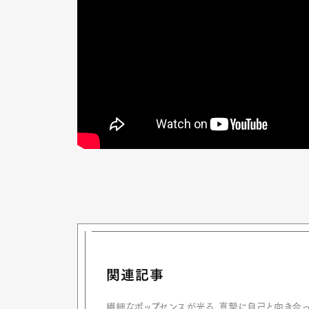
G
Pen Me
Pen Me
関連記事
繊細なポップセンスが光る、真摯に自己と向き合っ