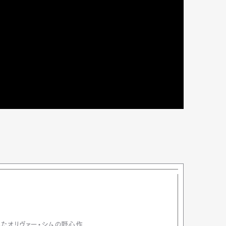
Art&Design
Watch
Fashion
ourmet
Cars
Product
Culture
Lifestyle
mbership
Magazine
Official Columnist
About
et
Pen international
Pen tw
たオリヴァー・シムの野心作