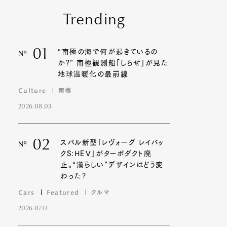
Trending
01
“南極の海で何が起きているの
Nº
か?” 南極観測船「しらせ」が見た
地球温暖化の最前線
Culture
南極
2026.08.03
02
スバル新型「レヴォーグ レイバッ
Nº
クS:HEV」がターボダクト廃
止。“漢らしい”デザインはどう変
わった?
Cars
Featured
クルマ
2026.07.14