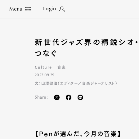
Login
Menu
Close
新世代ジャズ界の精鋭シオ・
つなぐ
Culture
音楽
2022.09.29
文：山澤健治（エディター／音楽ジャーナリスト）
Share:
【Penが選んだ、今月の音楽】