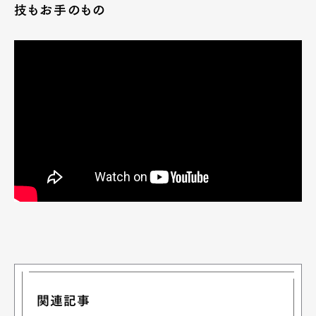
技もお手のもの
Art&Design
Watch
Fashion
Gourmet
Cars
Product
Culture
Lifestyle
Pen Membership
Magazine
Official Columnist
About
Contact
関連記事