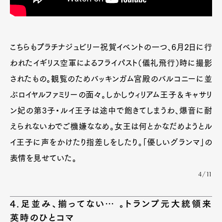
こちらもプラチナジュビリー祝賀イベントの一つ、6月2日に行
われたイギリス空軍によるフライパスト（儀礼飛行）時に撮影
されたもの。観覧のためバッキンガム宮殿のバルコニーに並
ぶロイヤルファミリーの面々。しかしウィリアム王子＆キャサリ
ン妃の第3子・ルイ王子は途中で飽きてしまうわ、爆音に耐
えられないわでご機嫌ななめ。女王は何とかなだめようとル
イ王子に声をかけたり指差しをしたり。「優しいグランマ」の
表情を見せていた。
4/11
4.足並み、揃ってない… 。トランプ元大統領来
英時のひとコマ