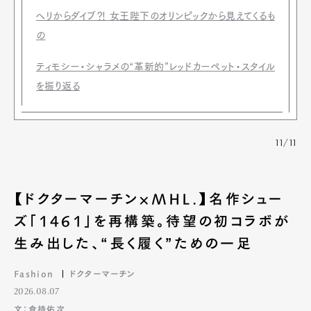
ヘリからダイブ⁈ 女王陛下のオリンピックから見えてくるも
Pen Meet
の
Pen international
Pen tw
ティモシー・シャラメの“革新的”レッドカーペット・スタイル
を振り返る
11/11
【ドクターマーチン×MHL.】名作シュー
ズ「1461」を再構築。待望の初コラボが
生み出した、“長く履く”ための一足
Fashion
ドクターマーチン
2026.08.07
文：倉持佑次