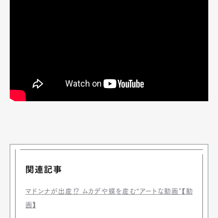
関連記事
マドンナが出産⁉ ムカデや蝶を産む“アートな動画”【動
画】