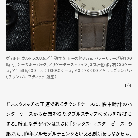
ヴィルレ ウルトラスリム／
自動巻き、ケース径38㎜、パワーリザーブ約100
時間、シースルーバック、アリゲーターストラップ、3気圧防水。右：SSケー
ス。￥1,595,000 左：18KRGケース。￥3,278,000／ともにブランパン
（ブランパン ブティック 銀座）
Art&Design
Watch
Fashion
Gourmet
Cars
1/4
Product
Culture
Lifestyle
ドレスウォッチの王道であるラウンドケースに、懐中時計のハ
ンターケースから着想を得たダブルステップベゼルを特徴に
する。端正なデザインはまさに「シックス・マスターピース」の
Pen Membership
Magazine
Official Columnist
About
継承だ。昨年フルモデルチェンジといえる刷新をしながらも、