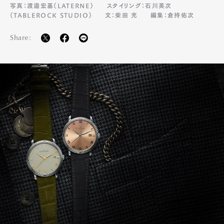
写真：渡邉宏基（LATERNE）
スタイリング：石川英次
（TABLEROCK STUDIO）
文：柴田 充
編集：倉持佑次
Share: