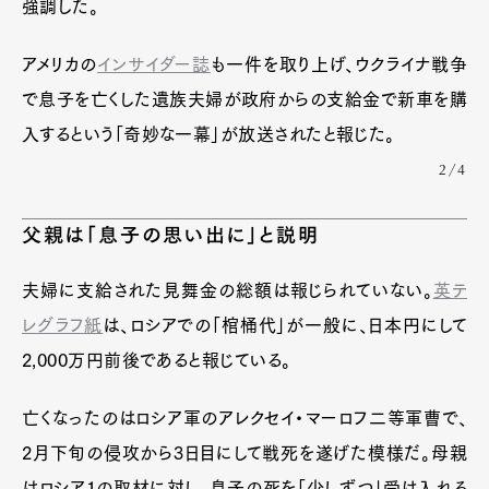
強調した。
アメリカの
インサイダー誌
も一件を取り上げ、ウクライナ戦争
で息子を亡くした遺族夫婦が政府からの支給金で新車を購
入するという「奇妙な一幕」が放送されたと報じた。
2/4
父親は「息子の思い出に」と説明
夫婦に支給された見舞金の総額は報じられていない。
英テ
レグラフ紙
は、ロシアでの「棺桶代」が一般に、日本円にして
2,000万円前後であると報じている。
亡くなったのはロシア軍のアレクセイ・マーロフ二等軍曹で、
2月下旬の侵攻から3日目にして戦死を遂げた模様だ。母親
はロシア1の取材に対し、息子の死を「少しずつ」受け入れる