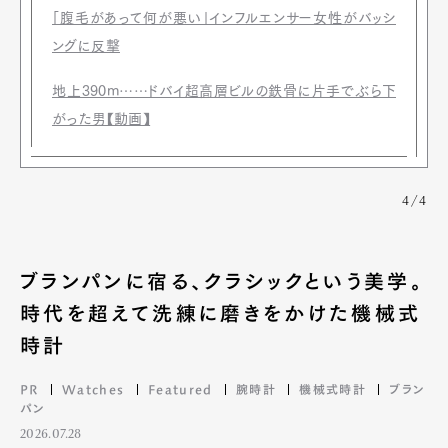
「腹毛があって何が悪い」インフルエンサー女性がバッシ
ングに反撃
地上390m……ドバイ超高層ビルの鉄骨に片手でぶら下
がった男【動画】
4/4
ブランパンに宿る、クラシックという美学。
時代を超えて洗練に磨きをかけた機械式
時計
PR
Watches
Featured
腕時計
機械式時計
ブラン
パン
2026.07.28