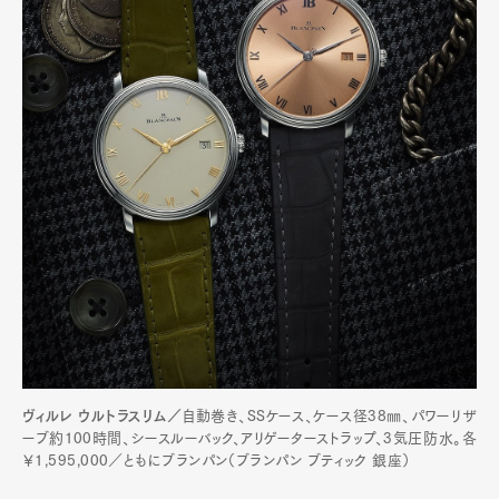
ヴィルレ ウルトラスリム／
自動巻き、SSケース、ケース径38㎜、パワーリザ
ーブ約100時間、シースルーバック、アリゲーターストラップ、3気圧防水。各
￥1,595,000／ともにブランパン（ブランパン ブティック 銀座）