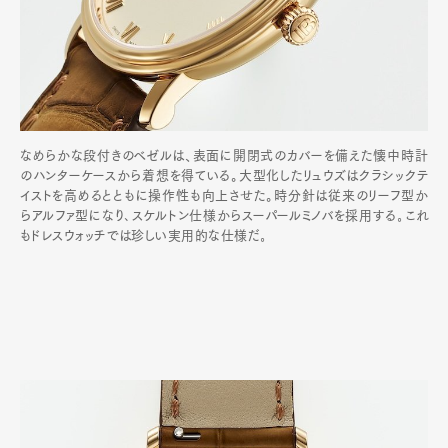
なめらかな段付きのベゼルは、表面に開閉式のカバーを備えた懐中時計
のハンターケースから着想を得ている。大型化したリュウズはクラシックテ
イストを高めるとともに操作性も向上させた。時分針は従来のリーフ型か
らアルファ型になり､スケルトン仕様からスーパールミノバを採用する｡これ
もドレスウォッチでは珍しい実用的な仕様だ｡