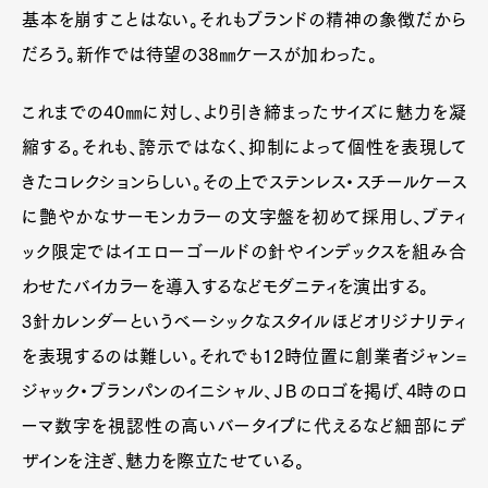
Contact
基本を崩すことはない。それもブランドの精神の象徴だから
だろう。新作では待望の38㎜ケースが加わった。
これまでの40㎜に対し、より引き締まったサイズに魅力を凝
Pen Meet
縮する。それも、誇示ではなく、抑制によって個性を表現して
Pen international
Pen tw
きたコレクションらしい。その上でステンレス・スチールケース
に艶やかなサーモンカラーの文字盤を初めて採用し、ブティ
ック限定ではイエローゴールドの針やインデックスを組み合
わせたバイカラーを導入するなどモダニティを演出する。
3針カレンダーというベーシックなスタイルほどオリジナリティ
を表現するのは難しい。それでも12時位置に創業者ジャン=
ジャック・ブランパンのイニシャル、ＪＢのロゴを掲げ、4時のロ
ーマ数字を視認性の高いバータイプに代えるなど細部にデ
ザインを注ぎ、魅力を際立たせている。